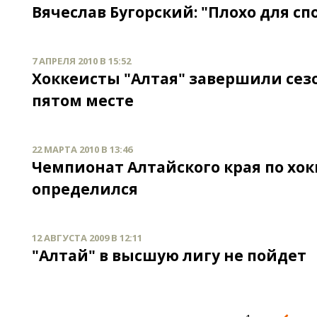
Вячеслав Бугорский: "Плохо для сп
7 АПРЕЛЯ 2010 В 15:52
Хоккеисты "Алтая" завершили се
пятом месте
22 МАРТА 2010 В 13:46
Чемпионат Алтайского края по хок
определился
12 АВГУСТА 2009 В 12:11
"Алтай" в высшую лигу не пойдет