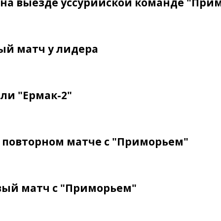
 на выезде уссурийской команде "При
ый матч у лидера
ли "Ермак-2"
в повторном матче с "Приморьем"
вый матч с "Приморьем"