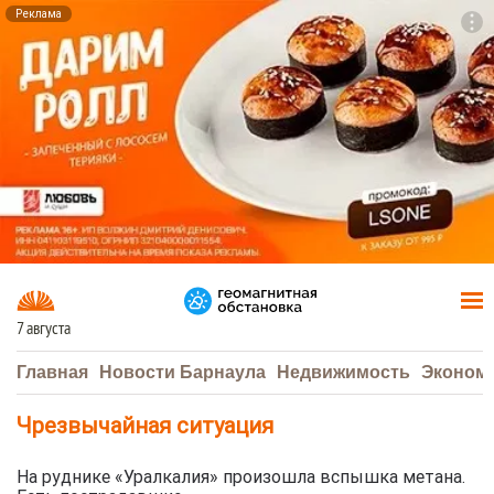
Реклама
To
F7
7 августа
Главная
Новости Барнаула
Недвижимость
Эконом
Чрезвычайная ситуация
На руднике «Уралкалия» произошла вспышка метана.