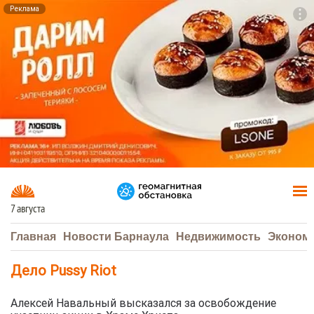
Реклама
To
F7
7 августа
Главная
Новости Барнаула
Недвижимость
Эконом
Дело Pussy Riot
Алексей Навальный высказался за освобождение