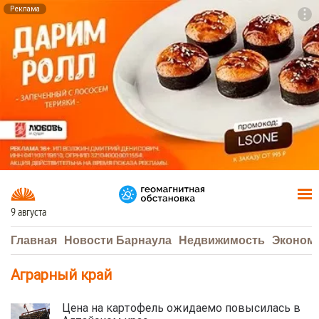
Реклама
To
F7
9 августа
Главная
Новости Барнаула
Недвижимость
Эконом
Аграрный край
Цена на картофель ожидаемо повысилась в