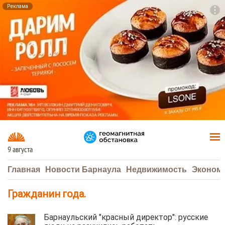
Реклама
To
F7
9 августа
Главная
Новости Барнаула
Недвижимость
Эконом
Гражданин года.
Барнаульский "красный директор": русские