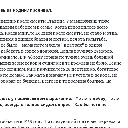
овь за Родину проливал.
амнистию после смерти Сталина. У мамы жизнь тоже
дцатым ребенком в семье. Когда исполнилось всего
. Когда минуло 40 дней после смерти, не стало и отца.
шиеся в живых братья и сестры, вся эта голытьба,
х не было - мама потом жила "в детках" в одной
 работать в совхоз дояркой. Доила вручную 25 коров.
ючивало. В 1956 году страна получила очень большой
ьших зернотоков и сушилок в те времена не было. Зерно
ого селянам. Мне причиталось 28 центнеров, богатство
 по домам. Так мать поначалу не пустила в ворота, не
оровал из бункера. Всего ж в те времена боялись. Да
илось у наших людей выражение: "То ли к добру, то ли
ь, всегда в голове сидел вопрос: "Как бы чего не
?
 области в 1939 году. На следующий год семья переехала
а (ныне Первомайского). Помимо нашей деревни и