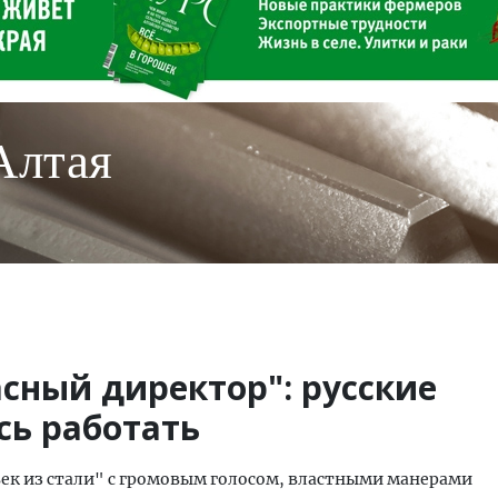
Алтая
сный директор": русские
сь работать
век из стали" с громовым голосом, властными манерами