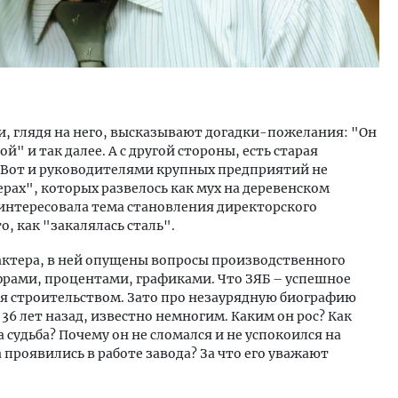
ди, глядя на него, высказывают догадки-пожелания: "Он
й" и так далее. А с другой стороны, есть старая
 Вот и руководителями крупных предприятий не
ах", которых развелось как мух на деревенском
о интересовала тема становления директорского
о, как "закалялась сталь".
рактера, в ней опущены вопросы производственного
фрами, процентами, графиками. Что ЗЯБ – успешное
ся строительством. Зато про незаурядную биографию
36 лет назад, известно немногим. Каким он рос? Как
а судьба? Почему он не сломался и не успокоился на
 проявились в работе завода? За что его уважают