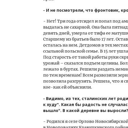
- И не посмотрели, что фронтовик, кр
- Нет! Три года отсидел и попал под 
выдалась не сахарной. Она была пятна
девять дней, умерла от тифа ее матушка
Старшему из братьев было 17 лет. Остав
осталась на нем. Детдомов в тех места
ссыльной польской семье. В 15 лет ушла
Под старость от такой работы руки скр
урожай – сказался подъем целины. Бол
лежало в буртах. Решили раздать немн
по тем временам! Всем развозили зерно
позволила разгрузить. Решила, что я св
кое-как ей объяснили.
- Видимо, из тех, сталинских лет род
к худу". Какая бы радость не случалас
вышло". В какой деревне вы выросли
- Родился я селе Орлово Новосибирской
в Новоповалиху Краюшкинского район