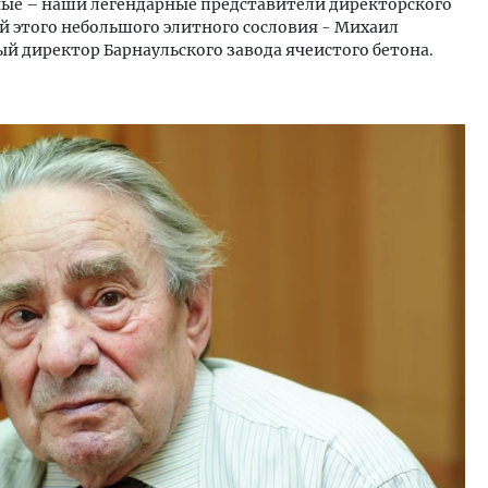
ные – наши легендарные представители директорского
й этого небольшого элитного сословия - Михаил
й директор Барнаульского завода ячеистого бетона.
уровневые номера и вид на горы.
Архитектурный код начин
м будет новый апарт-отель
земли. Мощение крупно
кур» в Белокурихе
плитами становится нов
стандартом благоустрой
А И КВАРТИРЫ
СТРОИТЕЛЬСТВО