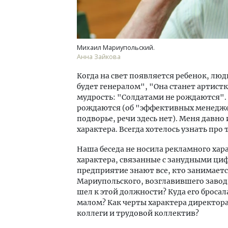
Михаил Мариупольский.
Анна Зайкова
Когда на свет появляется ребенок, лю
будет генералом", "Она станет артистко
мудрость: "Солдатами не рождаются".
рождаются (об "эффективных менеджер
подворье, речи здесь нет). Меня давн
характера. Всегда хотелось узнать про т
Наша беседа не носила рекламного ха
характера, связанные с занудными ци
предприятие знают все, кто занимает
Мариупольского, возглавившего завод 
шел к этой должности? Куда его бросал
малом? Как черты характера директора
коллеги и трудовой коллектив?