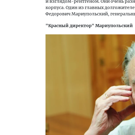
и взглядом-рентгеном. Они очень раз
корпуса. Один из главных долгожителе
Федорович Мариупольский, генеральны
"Красный директор" Мариупольский
Смелость архитектурных идей.
Двух
Генеральный директор компании
Каки
ЗИАС — об эстетике городов,
«Бел
трендах в фасадах и развитии рынка
СТРОИТЕЛЬСТВО
ДОМ