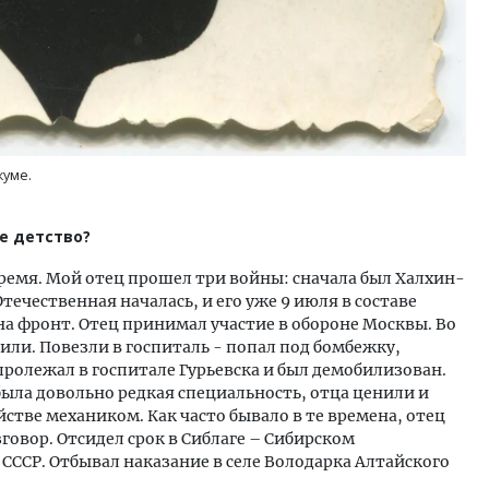
куме.
е детство?
е время. Мой отец прошел три войны: сначала был Халхин-
течественная началась, и его уже 9 июля в составе
на фронт. Отец принимал участие в обороне Москвы. Во
ли. Повезли в госпиталь - попал под бомбежку,
пролежал в госпитале Гурьевска и был демобилизован.
была довольно редкая специальность, отца ценили и
стве механиком. Как часто бывало в те времена, отец
говор. Отсидел срок в Сиблаге – Сибирском
ССР. Отбывал наказание в селе Володарка Алтайского