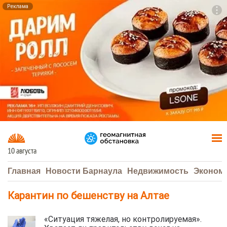
Реклама
To
F7
10 августа
Главная
Новости Барнаула
Недвижимость
Эконом
Карантин по бешенству на Алтае
«Ситуация тяжелая, но контролируемая».