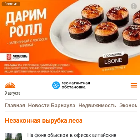
Реклама
To
F7
9 августа
Главная
Новости Барнаула
Недвижимость
Эконом
Незаконная вырубка леса
На фоне обысков в офисах алтайские