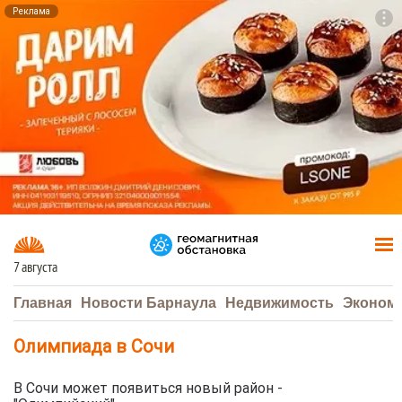
Реклама
To
F7
7 августа
Главная
Новости Барнаула
Недвижимость
Эконом
Олимпиада в Сочи
В Сочи может появиться новый район -