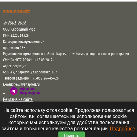
Полная версия сайта
© 2001-2026
ООО “Свободный курс”
ИНН 2225214326
Категория информационной
продукции 18+
Редакция информационных сайтов altapress.ru, sv-kurs.ru (свидетельство о регистрации
СМИ Эл №77-70984 от 13.09.2017)
Адрес редакции:
656043
,
г. Барнаул
,
ул. Короленко, 107
Телефон редакции:
+7 3852 26–45–26
,
E-mail:
news@altapress.ru
Реклама на сайте
Отдел рекламы в ТГ
На сайте используются cookie. Продолжая пользоваться
Прайс на рекламу на сайте и в соцсетях
сайтом, вы соглашаетесь на использование cookie,
Обратная связь
которые мы используем для удобства пользования
Пользовательское соглашение
сайтом и повышения качества рекомендаций.
Подробнее
.
Правила комментирования
Принять