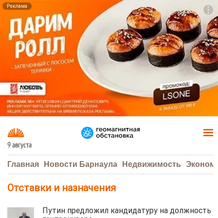
Реклама
To
F7
9 августа
Главная
Новости Барнаула
Недвижимость
Эконом
Отставки и назначения
Путин предложил кандидатуру на должность