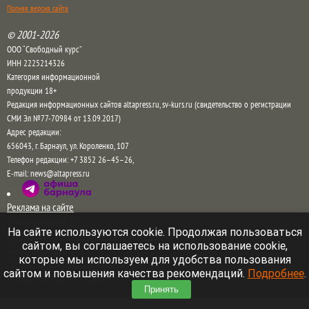
Полная версия сайта
© 2001-2026
ООО “Свободный курс”
ИНН 2225214326
Категория информационной
продукции 18+
Редакция информационных сайтов altapress.ru, sv-kurs.ru (свидетельство о регистрации
СМИ Эл №77-70984 от 13.09.2017)
Адрес редакции:
656043
,
г. Барнаул
,
ул. Короленко, 107
Телефон редакции:
+7 3852 26–45–26
,
E-mail:
news@altapress.ru
Реклама на сайте
Отдел рекламы в ТГ
На сайте используются cookie. Продолжая пользоваться
Прайс на рекламу на сайте и в соцсетях
сайтом, вы соглашаетесь на использование cookie,
Обратная связь
которые мы используем для удобства пользования
Пользовательское соглашение
сайтом и повышения качества рекомендаций.
Подробнее
.
Правила комментирования
Принять