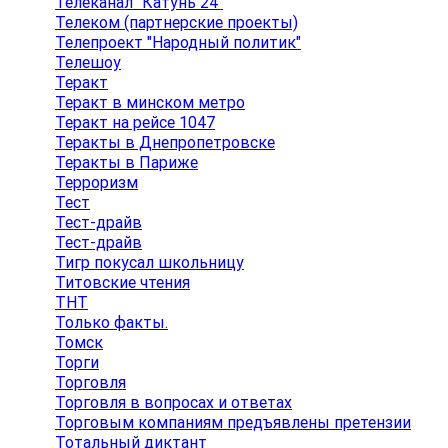
Телеканал "Катунь 24"
Телеком (партнерские проекты)
Телепроект "Народный политик"
Телешоу
Теракт
Теракт в минском метро
Теракт на рейсе 1047
Теракты в Днепропетровске
Теракты в Париже
Терроризм
Тест
Тест-драйв
Тест-драйв
Тигр покусал школьницу
Титовские чтения
ТНТ
Только факты.
Томск
Торги
Торговля
Торговля в вопросах и ответах
Торговым компаниям предъявлены претензии
Тотальный диктант