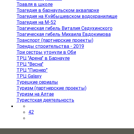
Травля в школе
Трагедия в барнаульском аквапарке
Трагедия на Куйбышевском водохранилище
Трагедия на М-52
Трагическая гибель Виталия Седухинского
Трагическая гибель Михаила Евдокимова
Транспорт (партнерские проекты)
Тренды строительства - 2019
Три сестры утонули в Оби
ТРЦ "Арена" в Барнауле
ТРЦ "Весна"
ТРЦ "Пионер"
ТРЦ Galaxy
Турецкие сериалы
Туризм (партнерские проекты)
Туризм на Алтае
Туристская деятельность
42