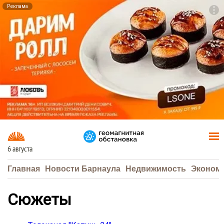
Реклама
To
F7
6 августа
Главная
Новости Барнаула
Недвижимость
Эконом
Сюжеты