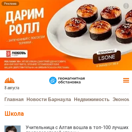
Реклама
To
F7
8 августа
Главная
Новости Барнаула
Недвижимость
Эконом
Школа
Учительница с Алтая вошла в топ-100 лучших