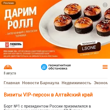
Реклама
To
F7
8 августа
Главная
Новости Барнаула
Недвижимость
Эконом
Визиты VIP-персон в Алтайский край
Борт №1 с президентом России приземлился в