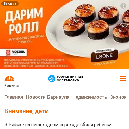
Реклама
To
F7
6 августа
Главная
Новости Барнаула
Недвижимость
Эконом
Внимание, дети
В Бийске на пешеходном переходе сбили ребенка