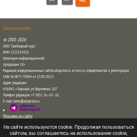
Полная версия сайта
© 2001-2026
ООО “Свободный курс”
ИНН 2225214326
Категория информационной
продукции 18+
Редакция информационных сайтов altapress.ru, sv-kurs.ru (свидетельство о регистрации
СМИ Эл №77-70984 от 13.09.2017)
Адрес редакции:
656043
,
г. Барнаул
,
ул. Короленко, 107
Телефон редакции:
+7 3852 26–45–26
,
E-mail:
news@altapress.ru
Реклама на сайте
Отдел рекламы в ТГ
На сайте используются cookie. Продолжая пользоваться
Прайс на рекламу на сайте и в соцсетях
сайтом, вы соглашаетесь на использование cookie,
Обратная связь