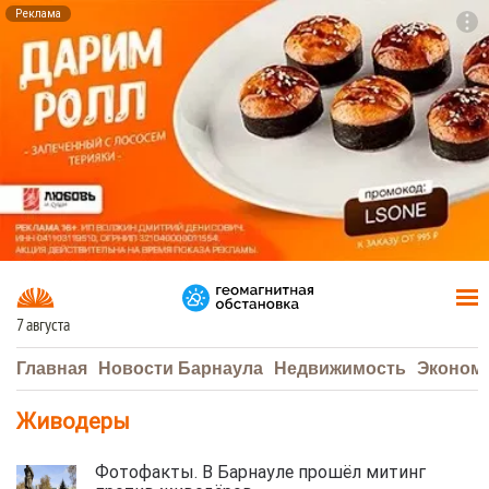
Реклама
To
F7
7 августа
Главная
Новости Барнаула
Недвижимость
Эконом
Живодеры
Фотофакты. В Барнауле прошёл митинг