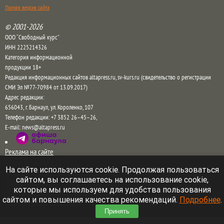
Полная версия сайта
© 2001-2026
ООО “Свободный курс”
ИНН 2225214326
Категория информационной
продукции 18+
Редакция информационных сайтов altapress.ru, sv-kurs.ru (свидетельство о регистрации
СМИ Эл №77-70984 от 13.09.2017)
Адрес редакции:
656043
,
г. Барнаул
,
ул. Короленко, 107
Телефон редакции:
+7 3852 26–45–26
,
E-mail:
news@altapress.ru
Реклама на сайте
Отдел рекламы в ТГ
На сайте используются cookie. Продолжая пользоваться
Прайс на рекламу на сайте и в соцсетях
сайтом, вы соглашаетесь на использование cookie,
Обратная связь
которые мы используем для удобства пользования
Пользовательское соглашение
сайтом и повышения качества рекомендаций.
Подробнее
.
Правила комментирования
Принять