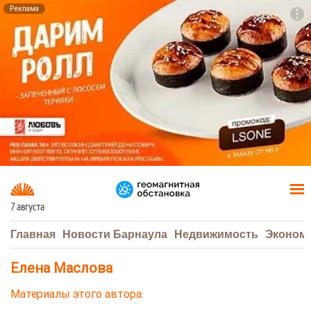
Реклама
To
F7
7 августа
Главная
Новости Барнаула
Недвижимость
Эконом
Елена Маслова
Материалы этого автора: