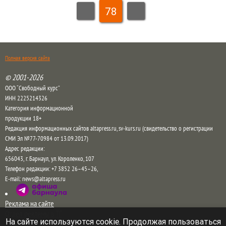
78
Полная версия сайта
© 2001-2026
ООО “Свободный курс”
ИНН 2225214326
Категория информационной
продукции 18+
Редакция информационных сайтов altapress.ru, sv-kurs.ru (свидетельство о регистрации
СМИ Эл №77-70984 от 13.09.2017)
Адрес редакции:
656043
,
г. Барнаул
,
ул. Короленко, 107
Телефон редакции:
+7 3852 26–45–26
,
E-mail:
news@altapress.ru
Реклама на сайте
Отдел рекламы в ТГ
На сайте используются cookie. Продолжая пользоваться
Прайс на рекламу на сайте и в соцсетях