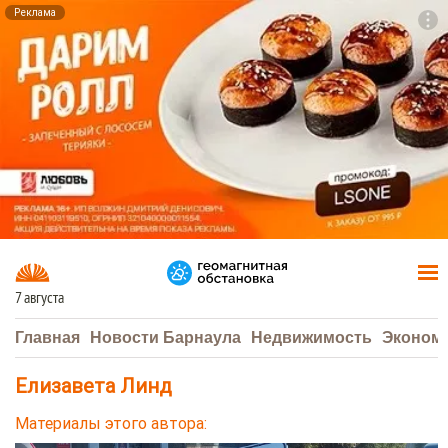
Реклама
To
F7
7 августа
Главная
Новости Барнаула
Недвижимость
Эконом
Елизавета Линд
Материалы этого автора: