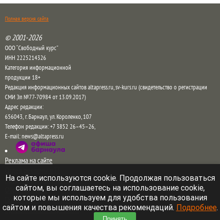
Полная версия сайта
© 2001-2026
ООО “Свободный курс”
ИНН 2225214326
Категория информационной
продукции 18+
Редакция информационных сайтов altapress.ru, sv-kurs.ru (свидетельство о регистрации
СМИ Эл №77-70984 от 13.09.2017)
Адрес редакции:
656043
,
г. Барнаул
,
ул. Короленко, 107
Телефон редакции:
+7 3852 26–45–26
,
E-mail:
news@altapress.ru
Реклама на сайте
Отдел рекламы в ТГ
На сайте используются cookie. Продолжая пользоваться
Прайс на рекламу на сайте и в соцсетях
сайтом, вы соглашаетесь на использование cookie,
Обратная связь
которые мы используем для удобства пользования
Пользовательское соглашение
сайтом и повышения качества рекомендаций.
Подробнее
.
Правила комментирования
Принять