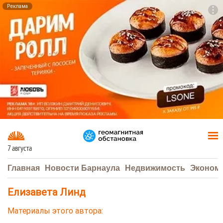
Реклама
To
F7
7 августа
Главная
Новости Барнаула
Недвижимость
Эконом
Елизавета Линд
Материалы этого автора: