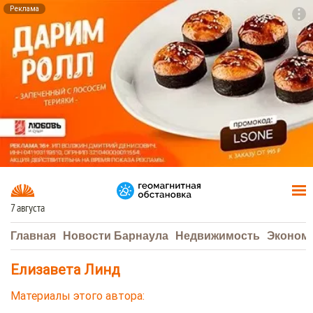
Реклама
To
F7
7 августа
Главная
Новости Барнаула
Недвижимость
Эконом
Елизавета Линд
Материалы этого автора: