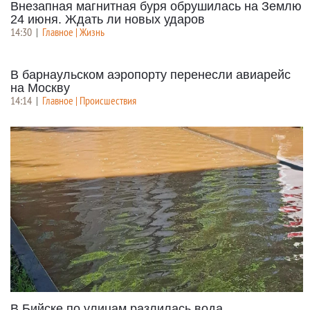
Внезапная магнитная буря обрушилась на Землю
24 июня. Ждать ли новых ударов
14:30
|
Главное | Жизнь
В барнаульском аэропорту перенесли авиарейс
на Москву
14:14
|
Главное | Происшествия
В Бийске по улицам разлилась вода