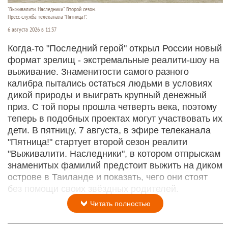
"Выживалити. Наследники". Второй сезон.
Пресс-служба телеканала "Пятница!".
6 августа 2026 в 11:37
Когда-то "Последний герой" открыл России новый
формат зрелищ - экстремальные реалити-шоу на
выживание. Знаменитости самого разного
калибра пытались остаться людьми в условиях
дикой природы и выиграть крупный денежный
приз. С той поры прошла четверть века, поэтому
теперь в подобных проектах могут участвовать их
дети. В пятницу, 7 августа, в эфире телеканала
"Пятница!" стартует второй сезон реалити
"Выживалити. Наследники", в котором отпрыскам
знаменитых фамилий предстоит выжить на диком
острове в Таиланде и показать, чего они стоят
без помощи своих звёздных родителей.
Читать полностью