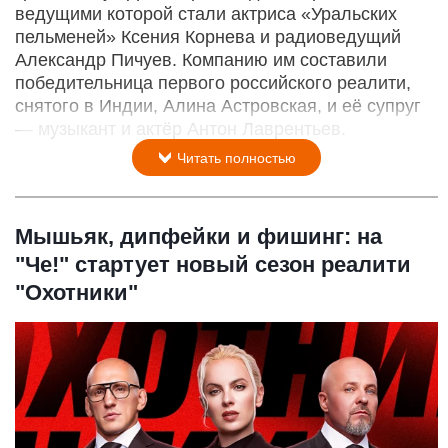
ведущими которой стали актриса «Уральских
пельменей» Ксения Корнева и радиоведущий
Александр Пичуев. Компанию им составили
победительница первого российского реалити,
снятого в Индии, Алина Астровская, и её супруг
— музыкант и актёр Антон Лаврентьев.
Читать полностью
Мышьяк, дипфейки и фишинг: на
"Че!" стартует новый сезон реалити
"Охотники"