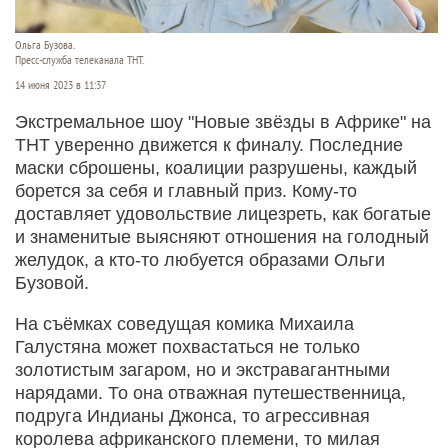
Ольга Бузова.
Пресс-служба телеканала ТНТ.
14 июня 2023 в 11:37
Экстремальное шоу "Новые звёзды в Африке" на
ТНТ уверенно движется к финалу. Последние
маски сброшены, коалиции разрушены, каждый
борется за себя и главный приз. Кому-то
доставляет удовольствие лицезреть, как богатые
и знаменитые выясняют отношения на голодный
желудок, а кто-то любуется образами Ольги
Бузовой.
На съёмках соведущая комика Михаила
Галустяна может похвастаться не только
золотистым загаром, но и экстравагантными
нарядами. То она отважная путешественница,
подруга Индианы Джонса, то агрессивная
королева африканского племени, то милая