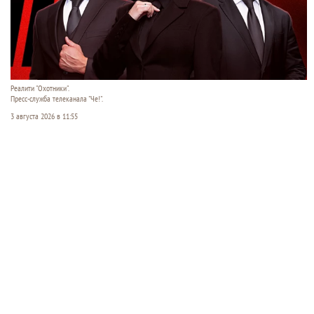
Реалити "Охотники".
Пресс-служба телеканала "Че!".
3 августа 2026 в 11:55
В понедельник, 3 августа, на телеканале «Че!»
стартует премьера нового сезона остросюжетного
реалити «Охотники». Ведущие проекта —
журналист Дарья Рубинская, шестикратный
чемпион мира по самбо Вячеслав Василевский и
бывший морпех Владимир Сорков — ловят
мошенников на живца, внедряются в их ряды и
разрушают аферы изнутри. Но главное —
показывают зрителям, как не стать следующей
жертвой.
Читать полностью