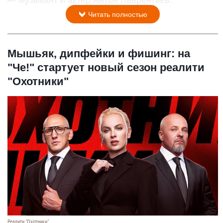
— музыкант и актёр Антон Лаврентьев.
Читать полностью
Мышьяк, дипфейки и фишинг: на
"Че!" стартует новый сезон реалити
"Охотники"
Реалити "Охотники".