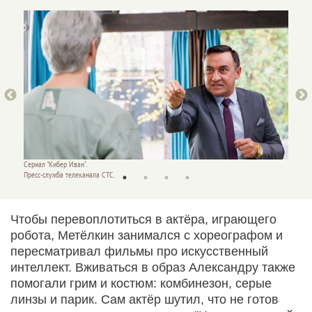
Сериал "Кибер Иван".
Сериал 
Пресс-служба телеканала СТС.
Пресс-с
Чтобы перевоплотиться в актёра, играющего
робота, Метёлкин занимался с хореографом и
пересматривал фильмы про искусственный
интеллект. Вживаться в образ Александру также
помогали грим и костюм: комбинезон, серые
линзы и парик. Сам актёр шутил, что не готов