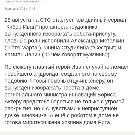
Пресс-служба телеканала СТС.
28 августа 2023 в 10:15
28 августа на СТС стартует комедийный сериал
"Кибер Иван" про актёра-неудачника,
вынужденного изображать робота-прислугу.
Главные роли исполнили Александр Метёлкин
("Тётя Марта"), Янина Студилина ("Сёстры") и
Камиль Ларин ("О чём говорят мужчины").
По сюжету главный герой Иван случайно ломает
новейшего андроида, созданного по своему
подобию. Чтобы помочь отцу-инженеру, он
вынужден изображать робота в доме
регионального министра инноваций Бориса.
Актёру предстоит бороться не только с угрозой
раскрытия, но и с чувствами к неприступной
дочке чиновника. А ещё с роботом в доме не
готова мириться жена хозяина дома Рита.