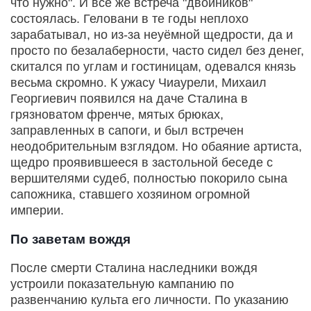
что нужно". И всё же встреча "двойников"
состоялась. Геловани в те годы неплохо
зарабатывал, но из-за неуёмной щедрости, да и
просто по безалаберности, часто сидел без денег,
скитался по углам и гостиницам, одевался князь
весьма скромно. К ужасу Чиаурели, Михаил
Георгиевич появился на даче Сталина в
грязноватом френче, мятых брюках,
заправленных в сапоги, и был встречен
неодобрительным взглядом. Но обаяние артиста,
щедро проявившееся в застольной беседе с
вершителями судеб, полностью покорило сына
сапожника, ставшего хозяином огромной
империи.
По заветам вождя
После смерти Сталина наследники вождя
устроили показательную кампанию по
развенчанию культа его личности. По указанию