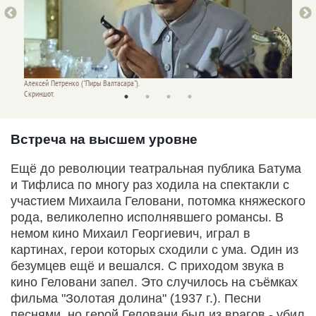
Алексей Петренко ("Пиры Валтасара").
Игорь К
Скриншот.
Скринш
Встреча на высшем уровне
Ещё до революции театральная публика Батума
и Тифлиса по многу раз ходила на спектакли с
участием Михаила Геловани, потомка княжеского
рода, великолепно исполнявшего романсы. В
немом кино Михаил Георгиевич, играл в
картинах, герои которых сходили с ума. Один из
безумцев ещё и вешался. С приходом звука в
кино Геловани запел. Это случилось на съёмках
фильма "Золотая долина" (1937 г.). Песни
песнями, но герой Геловани был из врагов - убил