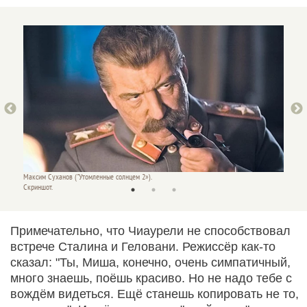
Максим Суханов ("Утомленные солнцем 2»).
Армен Д
Скриншот.
Скринш
Примечательно, что Чиаурели не способствовал
встрече Сталина и Геловани. Режиссёр как-то
сказал: "Ты, Миша, конечно, очень симпатичный,
много знаешь, поёшь красиво. Но не надо тебе с
вождём видеться. Ещё станешь копировать не то,