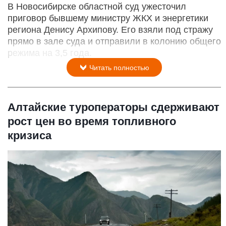
В Новосибирске областной суд ужесточил
приговор бывшему министру ЖКХ и энергетики
региона Денису Архипову. Его взяли под стражу
прямо в зале суда и отправили в колонию общего
режима на 3,5 года.
Читать полностью
Алтайские туроператоры сдерживают
рост цен во время топливного
кризиса