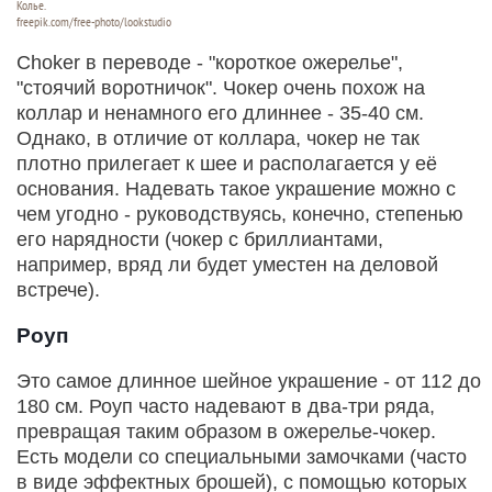
Колье.
freepik.com/free-photo/lookstudio
Choker в переводе - "короткое ожерелье",
"стоячий воротничок". Чокер очень похож на
коллар и ненамного его длиннее - 35-40 см.
Однако, в отличие от коллара, чокер не так
плотно прилегает к шее и располагается у её
основания. Надевать такое украшение можно с
чем угодно - руководствуясь, конечно, степенью
его нарядности (чокер с бриллиантами,
например, вряд ли будет уместен на деловой
встрече).
Роуп
Это самое длинное шейное украшение - от 112 до
180 см. Роуп часто надевают в два-три ряда,
превращая таким образом в ожерелье-чокер.
Есть модели со специальными замочками (часто
в виде эффектных брошей), с помощью которых