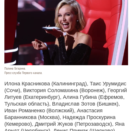
Полина Гагарина.
Пресс-служба Первого канала.
Илона Красникова (Калининград), Таис Урумидис
(Сочи), Виктория Соломахина (Воронеж), Георгий
Литуев (Екатеринбург), Алина Губина (Ефремов,
Тульская область), Владислав Зотов (Бишкек),
Иван Романенко (Волжский), Анастасия
Баранникова (Москва), Надежда Проскурина
(Кемерово), Дмитрий Жуков (Петрозаводск), Яна
Арндт (Челябинск), Денис Примак (Щелково).