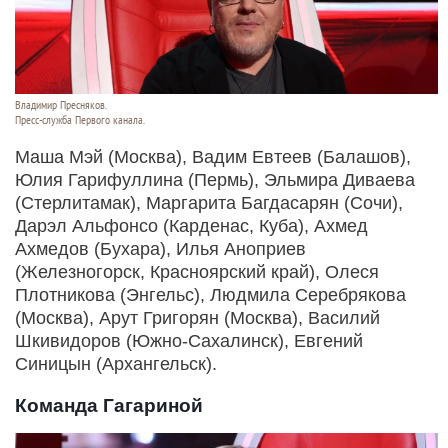
Владимир Пресняков.
Пресс-служба Первого канала.
Маша Мэй (Москва), Вадим Евтеев (Балашов),
Юлия Гарифуллина (Пермь), Эльмира Диваева
(Стерлитамак), Маргарита Багдасарян (Сочи),
Дарэл Альфонсо (Карденас, Куба), Ахмед
Ахмедов (Бухара), Илья Аноприев
(Железногорск, Красноярский край), Олеся
Плотникова (Энгельс), Людмила Серебрякова
(Москва), Арут Григорян (Москва), Василий
Шкивидоров (Южно-Сахалинск), Евгений
Синицын (Архангельск).
Команда Гагариной