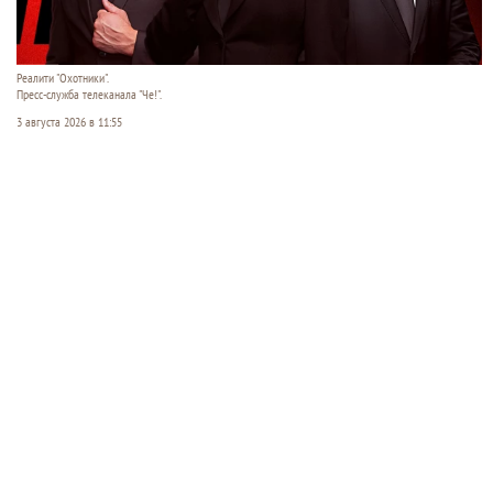
Реалити "Охотники".
Пресс-служба телеканала "Че!".
3 августа 2026 в 11:55
В понедельник, 3 августа, на телеканале «Че!»
стартует премьера нового сезона остросюжетного
реалити «Охотники». Ведущие проекта —
журналист Дарья Рубинская, шестикратный
чемпион мира по самбо Вячеслав Василевский и
бывший морпех Владимир Сорков — ловят
мошенников на живца, внедряются в их ряды и
разрушают аферы изнутри. Но главное —
показывают зрителям, как не стать следующей
жертвой.
Читать полностью