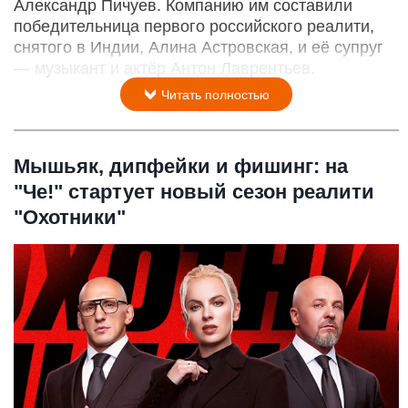
Александр Пичуев. Компанию им составили
победительница первого российского реалити,
снятого в Индии, Алина Астровская, и её супруг
— музыкант и актёр Антон Лаврентьев.
Читать полностью
Мышьяк, дипфейки и фишинг: на
"Че!" стартует новый сезон реалити
"Охотники"