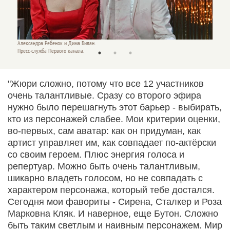
Александра Ребенок и Дима Билан.
Дарья 
Пресс-служба Первого канала.
Пресс-с
"Жюри сложно, потому что все 12 участников
очень талантливые. Сразу со второго эфира
нужно было перешагнуть этот барьер - выбирать,
кто из персонажей слабее. Мои критерии оценки,
во-первых, сам аватар: как он придуман, как
артист управляет им, как совпадает по-актёрски
со своим героем. Плюс энергия голоса и
репертуар. Можно быть очень талантливым,
шикарно владеть голосом, но не совпадать с
характером персонажа, который тебе достался.
Сегодня мои фавориты - Сирена, Сталкер и Роза
Марковна Кляк. И наверное, еще Бутон. Сложно
быть таким светлым и наивным персонажем. Мир