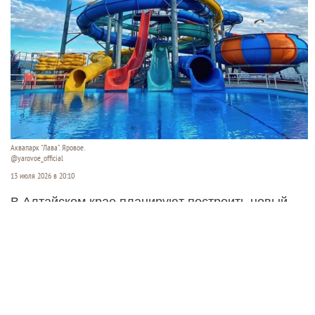
Аквапарк "Лава". Яровое.
@yarovoe_official
13 июля 2026 в 20:10
В Алтайском крае планируют построить новый
открытый аквапарк. Его хотят разместить между
озерами Кормовище и Соленое в Завьяловском
районе.
Читать полностью