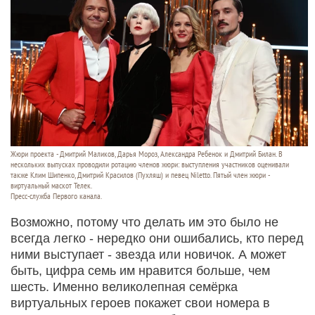
Жюри проекта - Дмитрий Маликов, Дарья Мороз, Александра Ребенок и Дмитрий Билан. В
нескольких выпусках проводили ротацию членов жюри: выступления участников оценивали
также Клим Шипенко, Дмитрий Красилов (Пухляш) и певец Niletto. Пятый член жюри -
виртуальный маскот Телек.
Пресс-служба Первого канала.
Возможно, потому что делать им это было не
всегда легко - нередко они ошибались, кто перед
ними выступает - звезда или новичок. А может
быть, цифра семь им нравится больше, чем
шесть. Именно великолепная семёрка
виртуальных героев покажет свои номера в