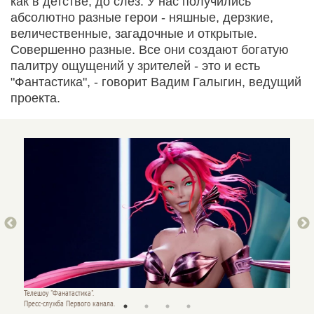
как в детстве, до слёз. У нас получились
абсолютно разные герои - няшные, дерзкие,
величественные, загадочные и открытые.
Совершенно разные. Все они создают богатую
палитру ощущений у зрителей - это и есть
"Фантастика", - говорит Вадим Галыгин, ведущий
проекта.
Телешоу "Фанатастика".
Телешоу
Пресс-служба Первого канала.
Пресс-с