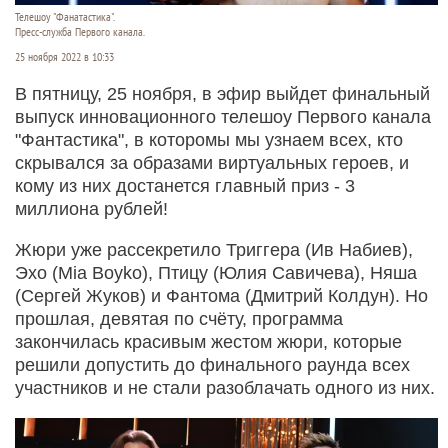
Телешоу "Фанатастика".
Пресс-служба Первого канала.
25 ноября 2022 в 10:33
В пятницу, 25 ноября, в эфир выйдет финальный
выпуск инновационного телешоу Первого канала
"Фантастика", в которомы мы узнаем всех, кто
скрывался за образами виртуальных героев, и
кому из них достанется главный приз - 3
миллиона рублей!
Жюри уже рассекретило Триггера (Ив Набиев),
Эхо (Mia Boyko), Птицу (Юлия Савичева), Няша
(Сергей Жуков) и Фантома (Дмитрий Колдун). Но
прошлая, девятая по счёту, программа
закончилась красивым жестом жюри, которые
решили допустить до финального раунда всех
участников и не стали разоблачать одного из них.