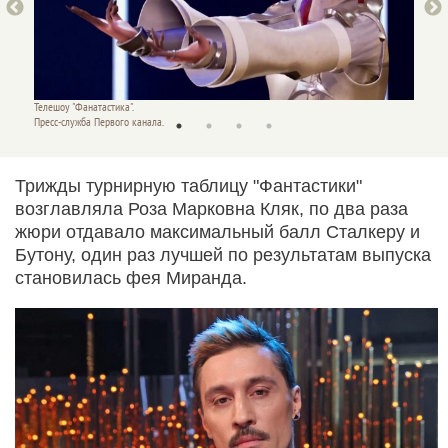
Телешоу "Фанатастика".
Телешоу
Пресс-служба Первого канала.
Пресс-с
Трижды турнирную таблицу "Фантастики"
возглавляла Роза Марковна Кляк, по два раза
жюри отдавало максимальный балл Сталкеру и
Бутону, один раз лучшей по результатам выпуска
становилась фея Миранда.