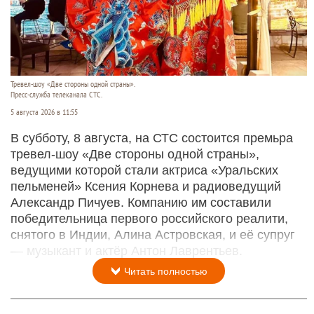
Тревел-шоу «Две стороны одной страны».
Пресс-служба телеканала СТС.
5 августа 2026 в 11:55
В субботу, 8 августа, на СТС состоится премьра
тревел-шоу «Две стороны одной страны»,
ведущими которой стали актриса «Уральских
пельменей» Ксения Корнева и радиоведущий
Александр Пичуев. Компанию им составили
победительница первого российского реалити,
снятого в Индии, Алина Астровская, и её супруг
— музыкант и актёр Антон Лаврентьев.
Читать полностью