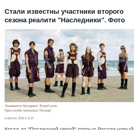
Стали известны участники второго
сезона реалити "Наследники". Фото
"Выживалити. Наследники". Второй сезон.
Пресс-служба телеканала "Пятница!".
6 августа 2026 в 11:37
Когда-то "Последний герой" открыл России новый
формат зрелищ - экстремальные реалити-шоу на