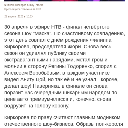
Филипп Киркоров в шоу "Маска".
Пресс-служба телеканала НТВ.
28 апреля 2023 в 10:33
30 апреля в эфире НТВ - финал четвёртого
сезона шоу "Маска". По счастливому совпадению,
этот день совпал с днём рождения Филиппа
Киркорова, председателя жюри. Снова весь
сезон он удивлял публику своими
экстравагантными нарядами, метал гром и
молнии в сторону Регины Тодоренко, спорил с
Алексеем Воробьёвым, в каждом участнике
видел Аниту Цой, но так её и не узнал - короче,
делал шоу! Наверняка, в финале он снова
поразит нас очередным шикарным нарядом по
цене авто премиум-класса и, конечно, снова
водрузит на голову корону.
Киркорова по праву считают главным модником
отечественного шоу-бизнеса. Образы поп-короля