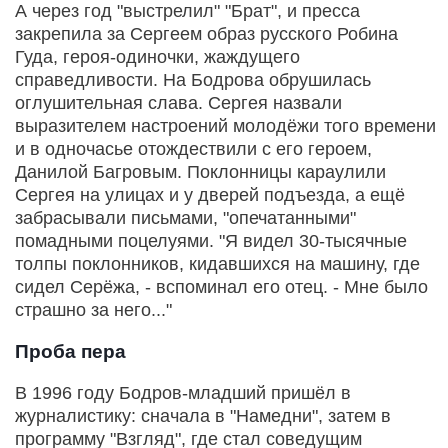
А через год "выстрелил" "Брат", и пресса
закрепила за Сергеем образ русского Робина
Гуда, героя-одиночки, жаждущего
справедливости. На Бодрова обрушилась
оглушительная слава. Сергея назвали
выразителем настроений молодёжи того времени
и в одночасье отождествили с его героем,
Данилой Багровым. Поклонницы караулили
Сергея на улицах и у дверей подъезда, а ещё
забрасывали письмами, "опечатанными"
помадными поцелуями. "Я видел 30-тысячные
толпы поклонников, кидавшихся на машину, где
сидел Серёжа, - вспоминал его отец. - Мне было
страшно за него..."
Проба пера
В 1996 году Бодров-младший пришёл в
журналистику: сначала в "Намедни", затем в
программу "Взгляд", где стал соведущим