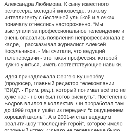
Александра Любимова. К сыну известного
режиссёра, молодой кинозвезде, этакому
интеллигенту с беспечной улыбкой и в очках
поначалу отнеслись настороженно. "Мы
выступали за профессиональное телевидение и
очень опасались появления непрофессионала в
кадре, - рассказывал журналист Алексей
Косульников. - Мы считали, что ведущий
телепередачи - это такая профессия, которой
нужно учиться, иметь соответствующие навыки.
Идея принадлежала Сергею Кушнерёву
(продюсер, главный редактор телекомпании
"ВИД". - Прим. ред.), который понимал всё это не
хуже нас - но он был готов рискнуть". Постепенно
Бодров влился в коллектив. Он проработал там
до 1999 года и ушёл из передачи "с ощущением
хорошей школы". А в 2001-м стал ведущим
реалити-шоу "Последний герой", которое имело
огромный успех. Однако не телевидение было