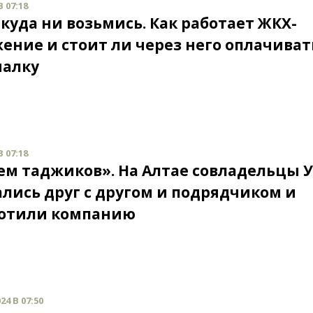
В 07:18
куда ни возьмись. Как работает ЖКХ-
ение и стоит ли через него оплачиват
алку
В 07:18
ем таджиков». На Алтае совладельцы 
ались друг с другом и подрядчиком и
отили компанию
24 В 07:50