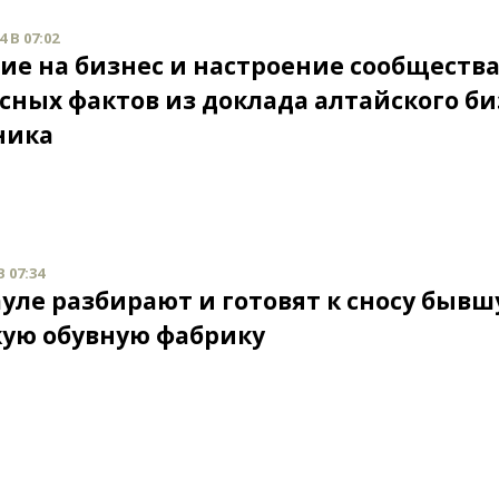
 В 07:02
ие на бизнес и настроение сообщества.
сных фактов из доклада алтайского би
ника
В 07:34
ауле разбирают и готовят к сносу быв
кую обувную фабрику