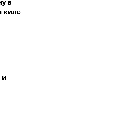
у в
а кило
 и