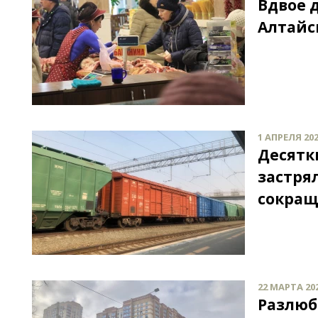
Вдвое 
Алтайс
1 АПРЕЛЯ 202
Десятк
застря
сокращ
22 МАРТА 202
Разлюб