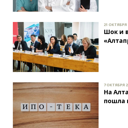
21 ОКТЯБРЯ 2
Шок и 
«Алтапр
7 ОКТЯБРЯ 20
На Алт
пошла 