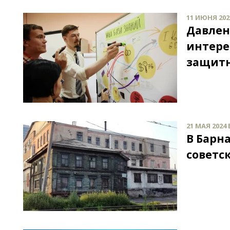
11 ИЮНЯ 2024
Давлен
интере
защит
21 МАЯ 2024 
В Барн
советс