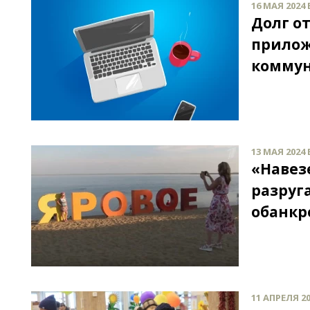
16 МАЯ 2024 
Долг от
прилож
коммун
13 МАЯ 2024 
«Навез
разруг
обанкр
11 АПРЕЛЯ 20