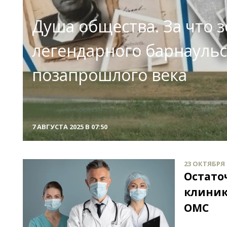
Душа общества. За что 
легендарного барнаульс
позапрошлого века
7 АВГУСТА 2025 В 07:50
23 ОКТЯБРЯ 2
Остато
клиник
ОМС