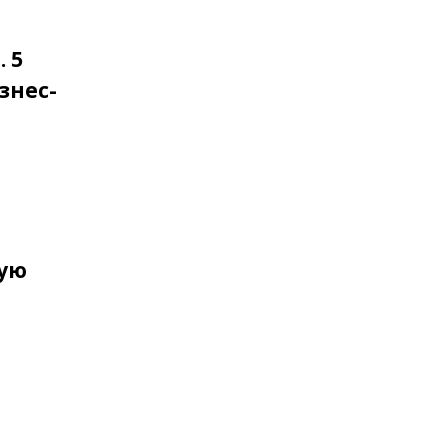
 5
знес-
шую