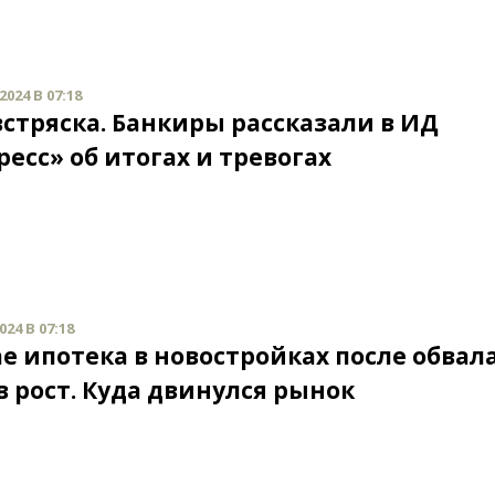
024 В 07:18
встряска. Банкиры рассказали в ИД
есс» об итогах и тревогах
24 В 07:18
ае ипотека в новостройках после обвал
в рост. Куда двинулся рынок