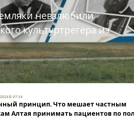
земляки невзлюбили
кого культуртрегера из
024 В 07:34
чный принцип. Что мешает частным
ам Алтая принимать пациентов по по