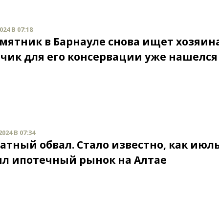
24 В 07:18
мятник в Барнауле снова ищет хозяина
чик для его консервации уже нашелся
024 В 07:34
атный обвал. Стало известно, как июл
л ипотечный рынок на Алтае