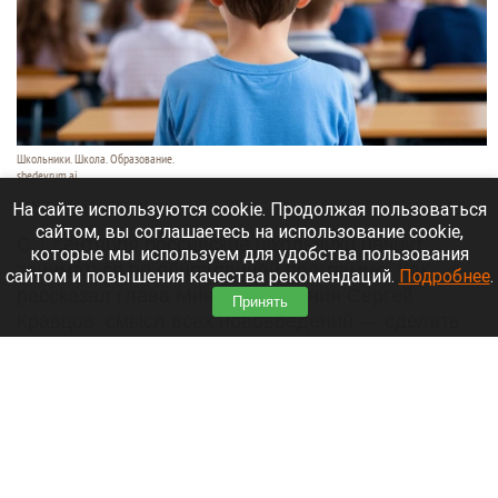
Школьники. Школа. Образование.
shedevrum.ai
8 августа 2026 в 17:05
На сайте используются cookie. Продолжая пользоваться
сайтом, вы соглашаетесь на использование cookie,
С 1 сентября российские школьники начнут
которые мы используем для удобства пользования
заниматься по обновленной программе. Как
сайтом и повышения качества рекомендаций.
Подробнее
.
рассказал глава Минпросвещения Сергей
Принять
Кравцов, смысл всех нововведений — сделать
образовательное пространство страны по-
настоящему единым.
Читать полностью
Парад корги, шпицы в коляске и бесстрашный