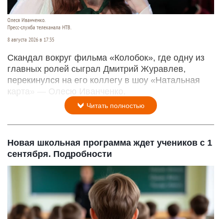
Олеся Иванченко.
Пресс-служба телеканала НТВ.
8 августа 2026 в 17:35
Скандал вокруг фильма «Колобок», где одну из
главных ролей сыграл Дмитрий Журавлев,
перекинулся на его коллегу в шоу «Натальная
карта» — Олесю Иванченко.
Читать полностью
Новая школьная программа ждет учеников с 1
сентября. Подробности