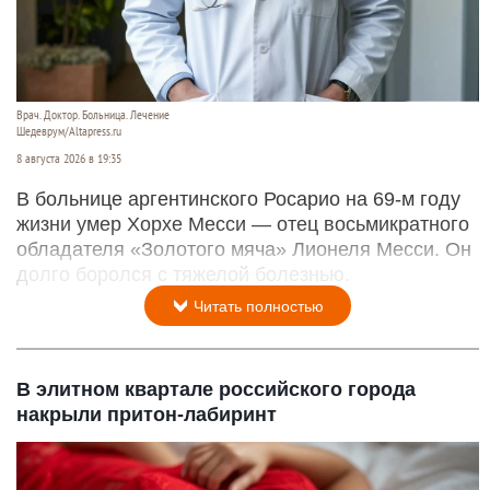
Врач. Доктор. Больница. Лечение
Шедеврум/Altapress.ru
8 августа 2026 в 19:35
В больнице аргентинского Росарио на 69-м году
жизни умер Хорхе Месси — отец восьмикратного
обладателя «Золотого мяча» Лионеля Месси. Он
долго боролся с тяжелой болезнью.
Читать полностью
В элитном квартале российского города
накрыли притон-лабиринт