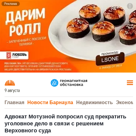
Реклама
To
F7
9 августа
Главная
Новости Барнаула
Недвижимость
Эконом
Адвокат Мотузной попросил суд прекратить
уголовное дело в связи с решением
Верховного суда