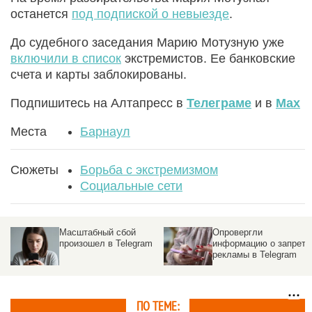
останется
под подпиской о невыезде
.
До судебного заседания Марию Мотузную уже
включили в список
экстремистов. Ее банковские
счета и карты заблокированы.
Подпишитесь на Алтапресс в
Телеграме
и в
Max
Места
Барнаул
Сюжеты
Борьба с экстремизмом
Социальные сети
Масштабный сбой
Опровергли
m
произошел в Telegram
информацию о запрете
рекламы в Telegram
ПО ТЕМЕ: