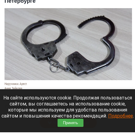
Петербурге
Наручники. Арест.
Анна Зайкова
7 августа 2026 в 21:12
На сайте используются cookie. Продолжая пользоваться
сайтом, вы соглашаетесь на использование cookie,
Приморский районный суд Санкт-Петербурга
которые мы используем для удобства пользования
заочно заключил Лидию Невзорову* под стражу.
сайтом и повышения качества рекомендаций.
Подробнее
.
Читать полностью
Принять