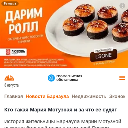
Реклама
To
F7
8 августа
Главная
Новости Барнаула
Недвижимость
Эконом
Кто такая Мария Мотузная и за что ее судят
История жительницы Барнаула Марии Мотузной
вызвала большой резонанс по всей России.