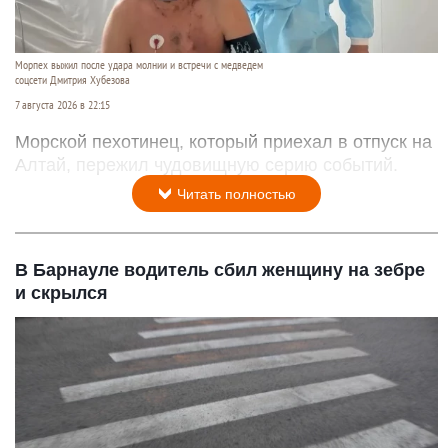
Морпех выжил после удара молнии и встречи с медведем
соцсети Дмитрия Хубезова
7 августа 2026 в 22:15
Морской пехотинец, который приехал в отпуск на
Алтай, пережил чудовищную серию событий.
Читать полностью
В Барнауле водитель сбил женщину на зебре
и скрылся