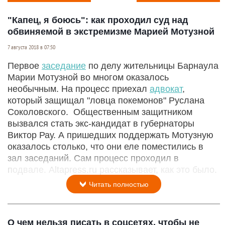
"Капец, я боюсь": как проходил суд над
обвиняемой в экстремизме Марией Мотузной
7 августа 2018 в 07:50
Первое
заседание
по делу жительницы Барнаула
Марии Мотузной во многом оказалось
необычным. На процесс приехал
адвокат
,
который защищал "ловца покемонов" Руслана
Соколовского. Общественным защитником
вызвался стать экс-кандидат в губернаторы
Виктор Рау. А пришедших поддержать Мотузную
оказалось столько, что они еле поместились в
зал заседаний. Сам процесс проходил в
подвале. Altapress.ru рассказывает, как это было.
Читать полностью
О чем нельзя писать в соцсетях, чтобы не