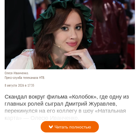
Олеся Иванченко.
Пресс-служба телеканала НТВ.
8 августа 2026 в 17:35
Скандал вокруг фильма «Колобок», где одну из
главных ролей сыграл Дмитрий Журавлев,
перекинулся на его коллегу в шоу «Натальная
карта» — Олесю Иванченко.
Читать полностью