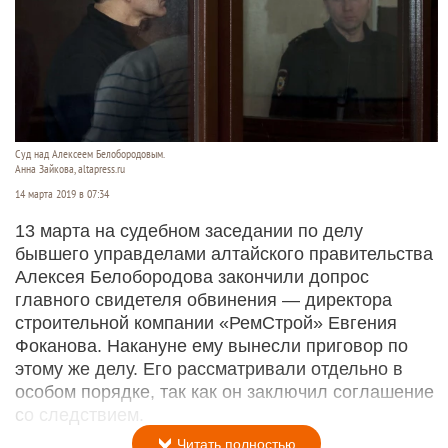
Суд над Алексеем Белобородовым.
Анна Зайкова, altapress.ru
14 марта 2019 в 07:34
13 марта на судебном заседании по делу
бывшего управделами алтайского правительства
Алексея Белобородова закончили допрос
главного свидетеля обвинения — директора
строительной компании «РемСтрой» Евгения
Фоканова. Накануне ему вынесли приговор по
этому же делу. Его рассматривали отдельно в
особом порядке, так как он заключил соглашение
со следствием.
Читать полностью