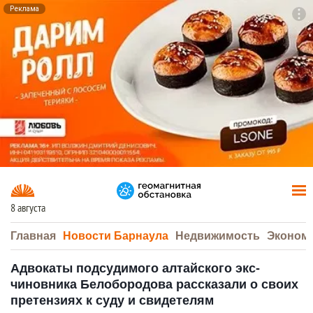
Реклама
To
F7
8 августа
Главная
Новости Барнаула
Недвижимость
Эконом
Адвокаты подсудимого алтайского экс-
чиновника Белобородова рассказали о своих
претензиях к суду и свидетелям