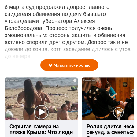
6 марта суд продолжил допрос главного
свидетеля обвинения по делу бывшего
управделами губернатора Алексея
Белобородова. Процесс получился очень
эмоциональным: стороны защиты и обвинения
активно спорили друг с другом. Допрос так и не
довели до конца, хотя заседание длилось с утра
до вечера.
Читать полностью
i
Скрытая камера на
Ролик длится неск
пляже Крыма: Что люди
секунд, а смеяться