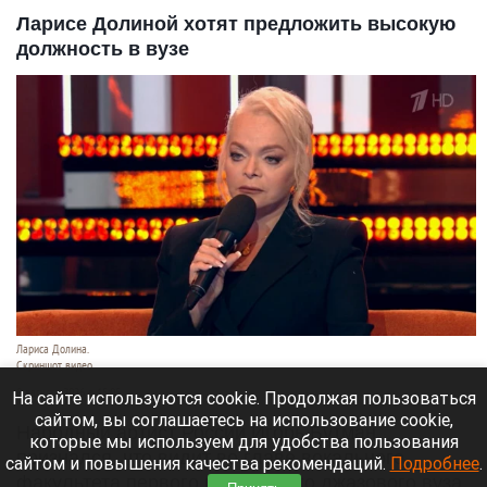
Ларисе Долиной хотят предложить высокую
должность в вузе
Лариса Долина.
Скриншот видео
8 августа 2026 в 15:05
На сайте используются cookie. Продолжая пользоваться
сайтом, вы соглашаетесь на использование cookie,
Народный артист России Игорь Бутман
которые мы используем для удобства пользования
признался, что видит во главе вокального
сайтом и повышения качества рекомендаций.
Подробнее
.
факультета первого российского джазового вуза