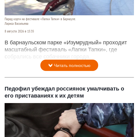
Парад корги на фестивале «Лапки Тапки» в Барнауле.
Лариса Васильева
8 августа 2026 в 15:35
В барнаульском парке «Изумрудный» проходит
масштабный фестиваль «Лапки Тапки», где
собрались все собачники города.
Читать полностью
Педофил убеждал россиянок умалчивать о
его приставаниях к их детям