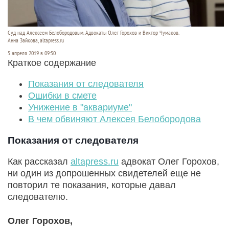
Суд над Алексеем Белобородовым. Адвокаты Олег Горохов и Виктор Чумаков.
Анна Зайкова, altapress.ru
5 апреля 2019 в 09:50
Краткое содержание
Показания от следователя
Ошибки в смете
Унижение в "аквариуме"
В чем обвиняют Алексея Белобородова
Показания от следователя
Как рассказал
altapress.ru
адвокат Олег Горохов,
ни один из допрошенных свидетелей еще не
повторил те показания, которые давал
следователю.
Олег Горохов,