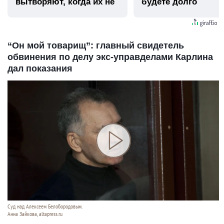
вытворяют, когда их не
будете долго
видят...
“Он мой товарищ”: главный свидетель
обвинения по делу экс-управделами Карлина
дал показания
Суд над Алексеем Белобородовым.
Анна Зайкова, altapress.ru