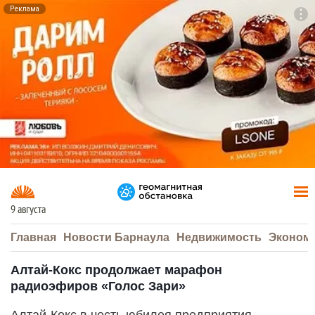
Реклама
To
F7
9 августа
Главная
Новости Барнаула
Недвижимость
Эконом
Алтай-Кокс продолжает марафон
радиоэфиров «Голос Зари»
Алтай-Кокс в честь юбилея предприятия