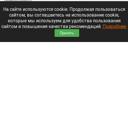
Шедеврум/Altapress.ru
8 августа 2026 в 19:35
На сайте используются cookie. Продолжая пользоваться
сайтом, вы соглашаетесь на использование cookie,
В больнице аргентинского Росарио на 69-м году
которые мы используем для удобства пользования
жизни умер Хорхе Месси — отец восьмикратного
сайтом и повышения качества рекомендаций.
Подробнее
.
обладателя «Золотого мяча» Лионеля Месси. Он
Принять
долго боролся с тяжелой болезнью.
Читать полностью
В элитном квартале российского города
накрыли притон-лабиринт