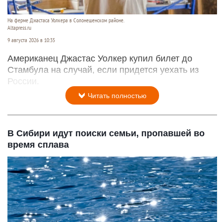
На ферме Джастаса Уолкера в Солонешенском районе.
Altapress.ru
9 августа 2026 в 10:35
Американец Джастас Уолкер купил билет до
Стамбула на случай, если придется уехать из
России.
Читать полностью
В Сибири идут поиски семьи, пропавшей во
время сплава