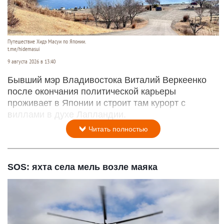
Путешествие Хидэ Масуи по Японии.
t.me/hidemasui
9 августа 2026 в 13:40
Бывший мэр Владивостока Виталий Веркеенко
после окончания политической карьеры
проживает в Японии и строит там курорт с
виллами в духе Лапландии.
Читать полностью
SOS: яхта села мель возле маяка