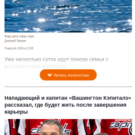
Вода, река, озеро, море.
Дмитрий Лямзин
9 августа 2026 в 11:05
Уже несколько суток идут поиски семьи с
восьмилетним ребенком.
Читать полностью
Нападающий и капитан «Вашингтон Кэпиталз»
рассказал, где будет жить после завершения
карьеры