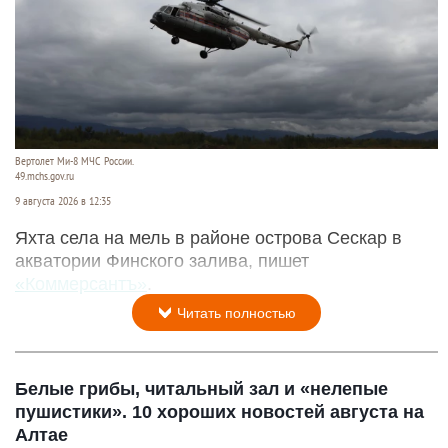
Вертолет Ми-8 МЧС России.
49.mchs.gov.ru
9 августа 2026 в 12:35
Яхта села на мель в районе острова Сескар в
акватории Финского залива, пишет
«Коммерсантъ»
.
Читать полностью
Белые грибы, читальный зал и «нелепые
пушистики». 10 хороших новостей августа на
Алтае