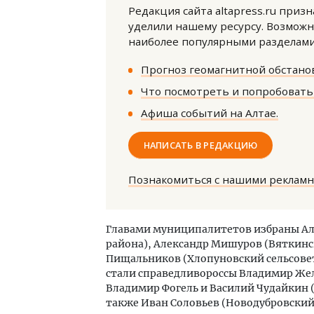
Редакция сайта altapress.ru приз
уделили нашему ресурсу. Возможн
наиболее популярными разделами 
Прогноз геомагнитной обстанов
Что посмотреть и попробовать 
Афиша событий на Алтае.
Двух
Каки
НАПИСАТЬ В РЕДАКЦИЮ
«Бел
Познакомиться с нашими реклам
ДОМ
Главами муниципалитетов избраны Але
района), Александр Мишуров (Вяткинс
Пищальников (Хлопуновский сельсове
стали справедливороссы Владимир Жел
Владимир Фогель и Василий Чудайкин 
также Иван Соловьев (Новодубровский 