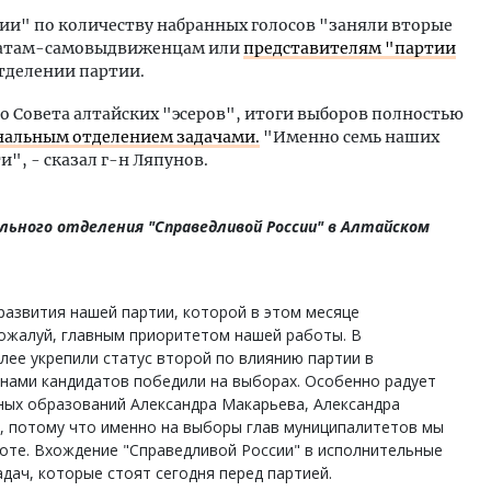
ии" по количеству набранных голосов "заняли вторые
идатам-самовыдвиженцам или
представителям "партии
тделении партии.
о Совета алтайских "эсеров", итоги выборов полностью
нальным отделением задачами.
"Именно семь наших
", - сказал г-н Ляпунов.
льного отделения "Справедливой России" в Алтайском
развития нашей партии, которой в этом месяце
пожалуй, главным приоритетом нашей работы. В
ее укрепили статус второй по влиянию партии в
 нами кандидатов победили на выборах. Особенно радует
ьных образований Александра Макарьева, Александра
 потому что именно на выборы глав муниципалитетов мы
боте. Вхождение "Справедливой России" в исполнительные
адач, которые стоят сегодня перед партией.