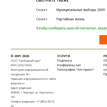
СМОТРИТЕ ТАКЖЕ
Сюжет:
Муниципальные выборы 2009
Сюжет:
Партийная жизнь
Чтобы сообщить нам об опечатке, выде
© 2001-2026
УСЛУГИ
Р
Подписка
Об
ООО “Свободный курс”
Конференц-зал
П
ИНН 2225214326
Типография "Алт-принт"
с
Категория информационной
П
продукции 18+
Редакция информационного сайта
altapress.ru
Адрес редакции:
656043
,
г. Барнаул
,
ул. Короленко,
107
Телефон редакции:
+7 (3852) 63-15-
10
,