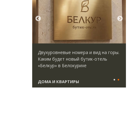
директор
Двухуровневые номера и вид на горы.
Ище
 Юрий
Каким будет новый бутик-отель
«Жи
велоперу
«Белкур» в Белокурихе
Гат
да рынок
ост
што
ДОМА И КВАРТИРЫ
СТ