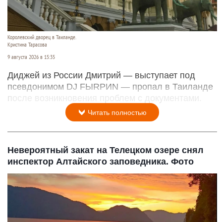
Королевский дворец в Таиланде.
Кристина Тарасова
9 августа 2026 в 15:35
Диджей из России Дмитрий — выступает под
псевдонимом DJ FЫRРИN — пропал в Таиланде
после возникновения проблем с документами.
Читать полностью
Невероятный закат на Телецком озере снял
инспектор Алтайского заповедника. Фото