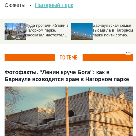
Сюжеты
Нагорный парк
Куда пропали яблони в
Барнаульская семья
Нагорном парке,
высадила в Нагорном
рассказал настоятель
парке почти сотню
храма
яблонь и гортензий.
Фото
ПО ТЕМЕ:
Фотофакты. "Ленин круче Бога": как в
Барнауле возводится храм в Нагорном парке