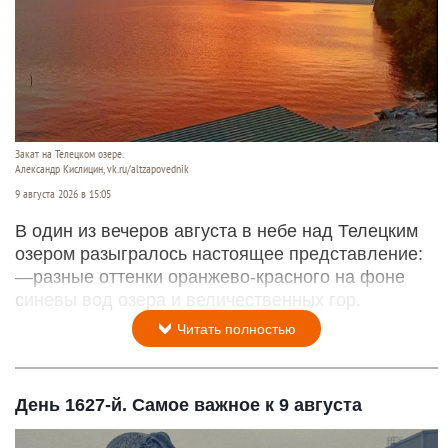
Закат на Телецком озере.
Александр Кислицин, vk.ru/altzapovednik
9 августа 2026 в 15:05
В один из вечеров августа в небе над Телецким
озером разыгралось настоящее представление:
—разные оттенки оранжево-красного на фоне
синевы вод озера и величественных гор.
Читать полностью
День 1627-й. Самое важное к 9 августа