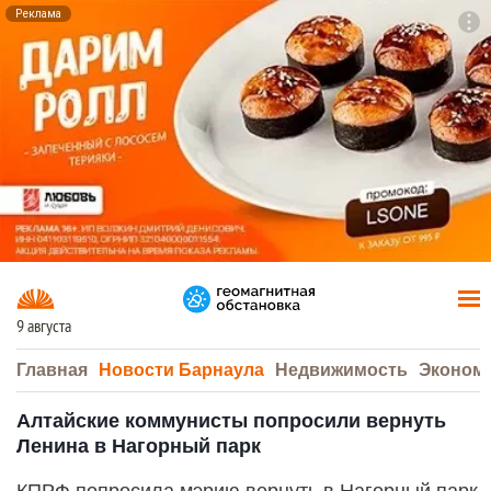
Реклама
To
F7
9 августа
Главная
Новости Барнаула
Недвижимость
Эконом
Алтайские коммунисты попросили вернуть
Ленина в Нагорный парк
КПРФ попросила мэрию вернуть в Нагорный парк