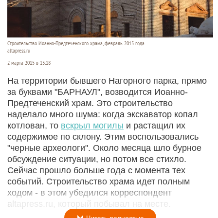
Строительство Иоанно-Предтеченского храма, февраль 2015 года.
altapress.ru
2 марта 2015 в 13:18
На территории бывшего Нагорного парка, прямо
за буквами "БАРНАУЛ", возводится Иоанно-
Предтеченский храм. Это строительство
наделало много шума: когда экскаватор копал
котлован, то
вскрыл могилы
и растащил их
содержимое по склону. Этим воспользовались
"черные археологи". Около месяца шло бурное
обсуждение ситуации, но потом все стихло.
Сейчас прошло больше года с момента тех
событий. Строительство храма идет полным
ходом - в этом убедился корреспондент
altapress.ru, который побывал на месте.
Читать полностью