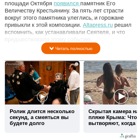
площади Октября
появился
памятник Его
Величеству Крестьянину. За пять лет страсти
вокруг этого памятника улеглись, и горожане
привыкли к этой композиции.
Altapress.ru
решил
вспомнить, как устанавливали Сеятеля, и что
предшествовало этому событию.
Читать полностью
i
Ролик длится несколько
Скрытая камера на
секунд, а смеяться вы
пляже Крыма: Что
будете долго
вытворяют, когда и
видят...