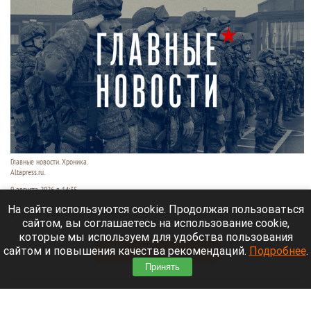
Главные новости. Хроника.
Altapress.ru.
9 августа 2026 в 14:35
На сайте используются cookie. Продолжая пользоваться
Рассказываем о последних событиях
сайтом, вы соглашаетесь на использование cookie,
специальной военной операции на Украине.
которые мы используем для удобства пользования
сайтом и повышения качества рекомендаций.
Подробнее
.
Читать полностью
Принять
Экс-мэр Владивостока строит курорт там, где