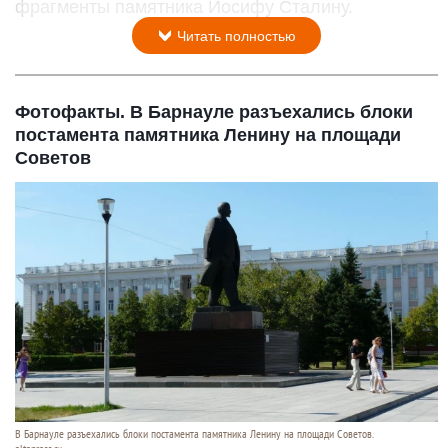
фрагменты памятника Иосифу Сталину.
Читать полностью
Фотофакты. В Барнауле разъехались блоки
постамента памятника Ленину на площади
Советов
В Барнауле разъехались блоки постамента памятника Ленину на площади Советов.