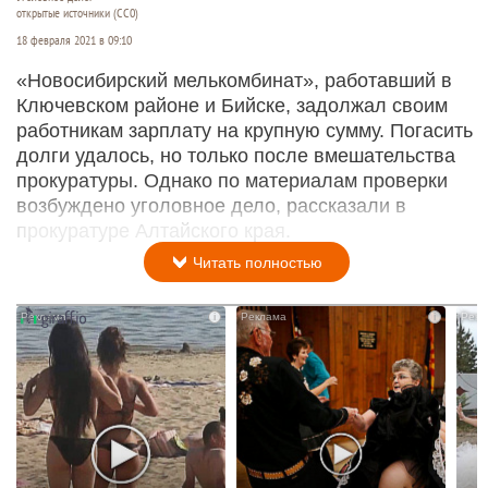
открытые источники (CC0)
18 февраля 2021 в 09:10
«Новосибирский мелькомбинат», работавший в
Ключевском районе и Бийске, задолжал своим
работникам зарплату на крупную сумму. Погасить
долги удалось, но только после вмешательства
прокуратуры. Однако по материалам проверки
возбуждено уголовное дело, рассказали в
прокуратуре Алтайского края.
Читать полностью
i
i