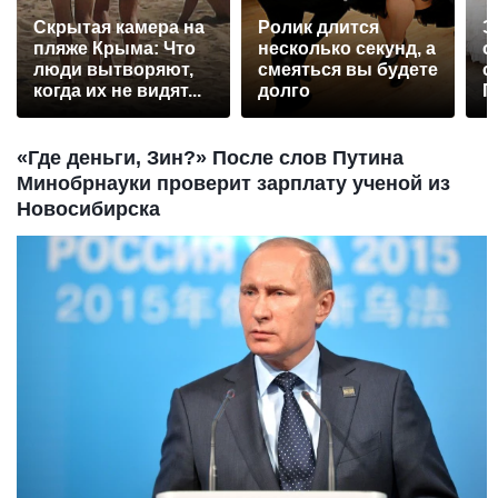
Скрытая камера на
Ролик длится
Э
пляже Крыма: Что
несколько секунд, а
о
люди вытворяют,
смеяться вы будете
с
когда их не видят...
долго
П
р
«Где деньги, Зин?» После слов Путина
Минобрнауки проверит зарплату ученой из
Новосибирска