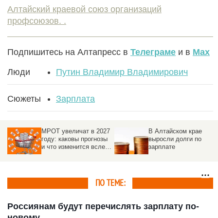
Алтайский краевой союз организаций
профсоюзов. .
Подпишитесь на Алтапресс в
Телеграме
и в
Max
Люди
Путин Владимир Владимирович
Сюжеты
Зарплата
МРОТ увеличат в 2027
В Алтайском крае
году: каковы прогнозы
выросли долги по
и что изменится вслед
зарплате
за повышением
ПО ТЕМЕ:
Россиянам будут перечислять зарплату по-
новому