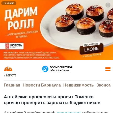
Реклама
To
F7
7 августа
Главная
Новости Барнаула
Недвижимость
Эконом
Алтайские профсоюзы просят Томенко
срочно проверить зарплаты бюджетников
Алтайский крайсовпроф
предлагает
губернатору