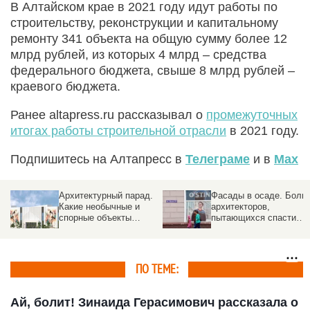
В Алтайском крае в 2021 году идут работы по
строительству, реконструкции и капитальному
ремонту 341 объекта на общую сумму более 12
млрд рублей, из которых 4 млрд – средства
федерального бюджета, свыше 8 млрд рублей –
краевого бюджета.
Ранее altapress.ru рассказывал о
промежуточных
итогах работы строительной отрасли
в 2021 году.
Подпишитесь на Алтапресс в
Телеграме
и в
Max
Архитектурный парад.
Фасады в осаде. Боли
Какие необычные и
архитекторов,
спорные объекты
пытающихся спасти
построят в Барнауле
здания от рекламного
хаоса
ПО ТЕМЕ:
Ай, болит! Зинаида Герасимович рассказала о