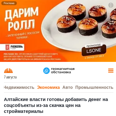
Реклама
To
F7
7 августа
а
Недвижимость
Экономика
Авто
Промышленность
Алтайские власти готовы добавить денег на
соцсобъекты из-за скачка цен на
стройматериалы