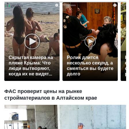
i
i
Скрытая камера на
Ролик длится
К
пляже Крыма: Что
несколько секунд, а
о
люди вытворяют,
смеяться вы будете
о
когда их не видят...
долго
р
ФАС проверит цены на рынке
стройматериалов в Алтайском крае