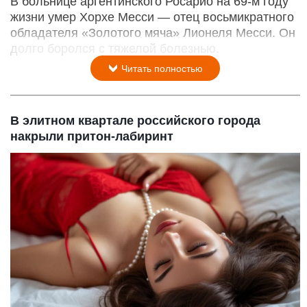
В больнице аргентинского Росарио на 69-м году
жизни умер Хорхе Месси — отец восьмикратного
обладателя «Золотого мяча» Лионеля Месси. Он
долго боролся с тяжелой болезнью.
Читать полностью
В элитном квартале российского города
накрыли притон-лабиринт