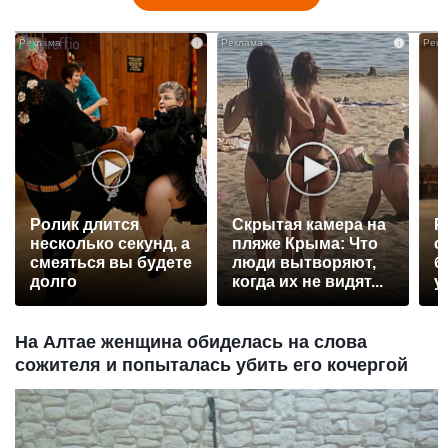
i
i
Ролик длится
Скрытая камера на
Р
несколько секунд, а
пляже Крыма: Что
с
смеяться вы будете
люди вытворяют,
б
долго
когда их не видят...
у
На Алтае женщина обиделась на слова
сожителя и попыталась убить его кочергой