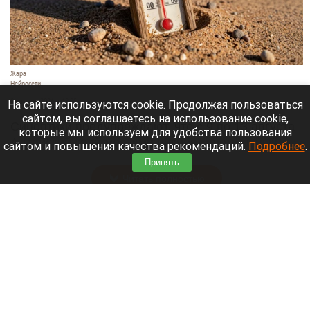
Жара
Нейросети
8 августа 2026 в 18:05
На сайте используются cookie. Продолжая пользоваться
сайтом, вы соглашаетесь на использование cookie,
Синоптики предупреждают, что с 9 по 13 августа
которые мы используем для удобства пользования
Алтайский край местами накроет аномальный
сайтом и повышения качества рекомендаций.
Подробнее
.
зной.
Принять
Читать полностью
Штукатурка с потолка едва не рухнула на
жительницу барнаульской многоэтажки.
Жалобы на УК