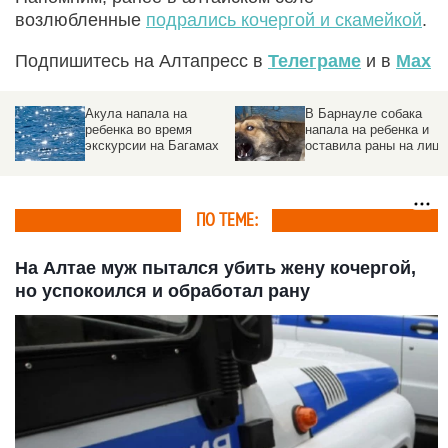
возлюбленные
подрались кочергой и скамейкой
.
Подпишитесь на Алтапресс в
Телеграме
и в
Max
Акула напала на
В Барнауле собака
ребенка во время
напала на ребенка и
экскурсии на Багамах
оставила раны на лице
ПО ТЕМЕ:
На Алтае муж пытался убить жену кочергой,
но успокоился и обработал рану