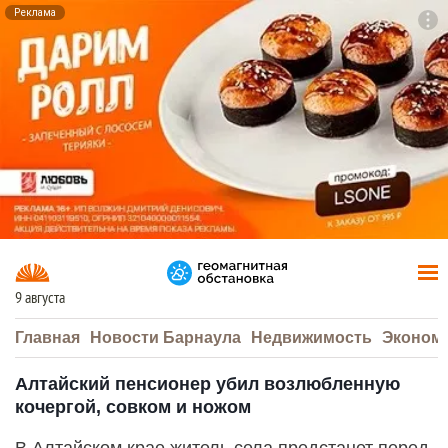
Реклама
To
F7
9 августа
Главная
Новости Барнаула
Недвижимость
Эконом
Алтайский пенсионер убил возлюбленную
кочергой, совком и ножом
В Алтайском крае житель села предстанет перед