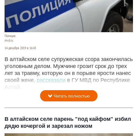
Полиция.
mvd.ru
14 декабря 2019 в 16:45
В алтайском селе супружеская ссора закончилась
уголовным делом. Мужчине грозит срок до трех
лет за травму, которую он в порыве ярости нанес
своей жене,
рассказали
в ГУ МВД по Республике
Алтай.
Читать полностью
В алтайском селе парень "под кайфом" избил
дядю кочергой и зарезал ножом