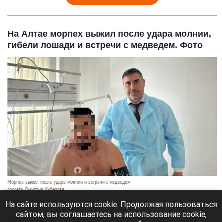
На Алтае морпех выжил после удара молнии,
гибели лошади и встречи с медведем. Фото
Морпех выжил после удара молнии и встречи с медведем
соцсети Дмитрия Хубезова
7 августа 2026 в 22:15
На сайте используются cookie. Продолжая пользоваться
сайтом, вы соглашаетесь на использование cookie,
Морской пехотинец, который приехал в отпуск на