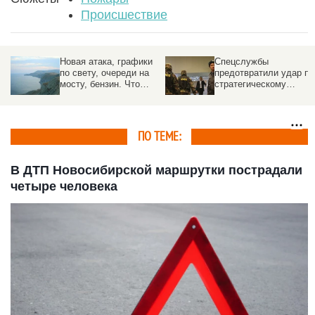
Происшествие
к
Новая атака, графики
Спецслужбы
ия
по свету, очереди на
предотвратили удар по
мосту, бензин. Что
стратегическому
произошло в Крыму
предприятию под
Москвой
ПО ТЕМЕ:
В ДТП Новосибирской маршрутки пострадали
четыре человека