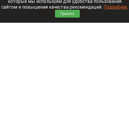
которые мы используем для удобства пользования
Алтай, пережил чудовищную серию событий.
сайтом и повышения качества рекомендаций.
Подробнее
.
Читать полностью
Принять
В Барнауле водитель сбил женщину на зебре
и скрылся
Пешеходный переход, зебра.
altapress.ru