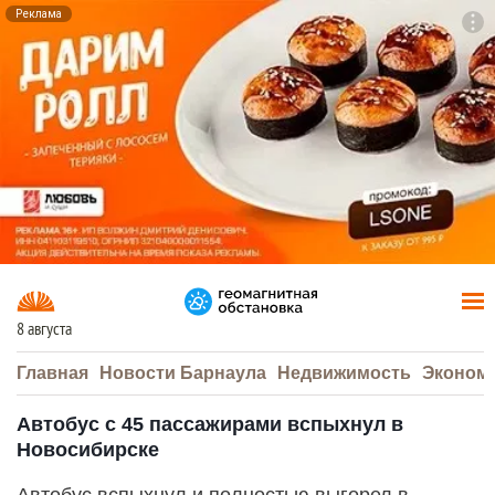
Реклама
To
F7
8 августа
Главная
Новости Барнаула
Недвижимость
Эконом
Автобус с 45 пассажирами вспыхнул в
Новосибирске
Автобус вспыхнул и полностью выгорел в