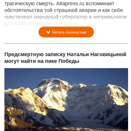
трагическую смерть. Altapress.ru вспоминает
обстоятельства той страшной аварии и как себя
чувствовал народный губернатор в непривычном
для себя политическом котле.
Читать полностью
Предсмертную записку Натальи Наговицыной
могут найти на пике Победы