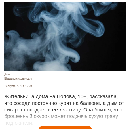
Дым.
Шедеврум/Altapress.ru
7 августа 2026 в 12:20
Жительница дома на Попова, 108, рассказала,
что соседи постоянно курят на балконе, а дым от
сигарет попадает в ее квартиру. Она боится, что
брошенный окурок может поджечь сухую траву
под окнами.