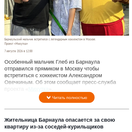
Барнаульский мальчик встретился с легендарным хоккеистом в Москве.
Проект «Михутка»
7 августа 2026 в 12:00
Особенный мальчик Глеб из Барнаула
отправился прямиком в Москву чтобы
встретиться с хоккеистом Александром
Овечкиным. Об этом сообщает пресс-служба
проекта «
Михутка
».
Читать полностью
Жительница Барнаула опасается за свою
квартиру из-за соседей-курильщиков