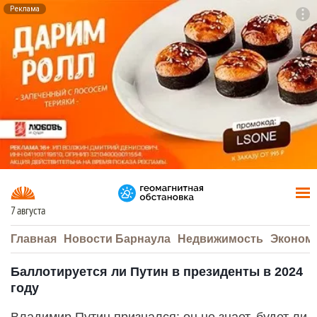
Реклама
To
F7
7 августа
Главная
Новости Барнаула
Недвижимость
Эконом
Баллотируется ли Путин в президенты в 2024
году
Владимир Путин признался: он не знает, будет ли