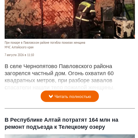
При пожаре в Павловском районе погибла пожилая женщина
МЧС Алтайского края
7 августа 2026 в 11:10
В селе Чернопятово Павловского района
загорелся частный дом. Огонь охватил 60
квадратных метров, при разборе завалов
спасатели нашли тело пожилой женщины.
Читать полностью
В Республике Алтай потратят 164 млн на
ремонт подъезда к Телецкому озеру