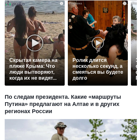
i
i
Скрытая камера на
Ролик длится
Э
пляже Крыма: Что
несколько секунд, а
о
люди вытворяют,
смеяться вы будете
с
когда их не видят...
долго
П
р
По следам президента. Какие «маршруты
Путина» предлагают на Алтае и в других
регионах России