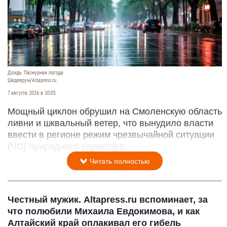
Дождь. Пасмурная погода
Шедеврум/Altapress.ru
7 августа 2026 в 10:05
Мощный циклон обрушил на Смоленскую область
ливни и шквальный ветер, что вынудило власти
ввести в регионе режим чрезвычайной ситуации
(ЧС) природного характера.
Читать полностью
Честный мужик. Altapress.ru вспоминает, за
что полюбили Михаила Евдокимова, и как
Алтайский край оплакивал его гибель