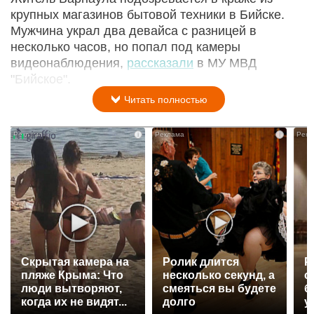
крупных магазинов бытовой техники в Бийске.
Мужчина украл два девайса с разницей в
несколько часов, но попал под камеры
видеонаблюдения,
рассказали
в МУ МВД
"Бийское".
Читать полностью
i
i
Скрытая камера на
Ролик длится
Р
пляже Крыма: Что
несколько секунд, а
с
люди вытворяют,
смеяться вы будете
б
когда их не видят...
долго
у