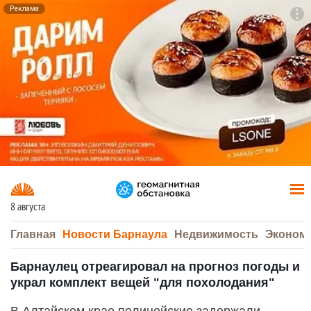
Реклама
To
F7
8 августа
Главная
Новости Барнаула
Недвижимость
Эконом
Барнаулец отреагировал на прогноз погоды и
украл комплект вещей "для похолодания"
В Алтайском крае полицейские задержали