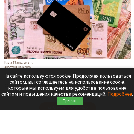
Карта Т-банка, деньги.
Анастасия Панченко
8 августа 2026 в 11:05
На сайте используются cookie. Продолжая пользоваться
сайтом, вы соглашаетесь на использование cookie,
С 1 марта российские банки начнут блокировать
которые мы используем для удобства пользования
денежные переводы по более широкому списку
сайтом и повышения качества рекомендаций.
Подробнее
.
оснований.
Принять
Читать полностью
День 1626-й. Самое важное к 8 августа