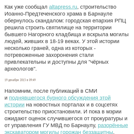
Как уже сообщал
altapress.ru
, строительство
Иоанно-Предтеченского храма в Барнауле
обернулось скандалом: городская епархия РПЦ
решила строить святилище на территории
бывшего Нагорного кладбища и вскрыла могилы
людей, живших в 18-19 веках. У этой истории
несколько граней, одна из которых -
потревоженные захоронения стали
привлекательны и доступны для "чёрных
археологов".
19 декабря 2013 в 09:49
Напомним, после публикаций в СМИ
и
поднявшегося бурного обсуждения этой
истории
на новостных порталах и в соцсетях
строительство приостановили. И пока в мэрии
ожидают оценок случившегося от прокуратуры и
от управления ГУ МВД по Барнаулу,
разорённые
экскаватором могилы горожан беззащитны
.