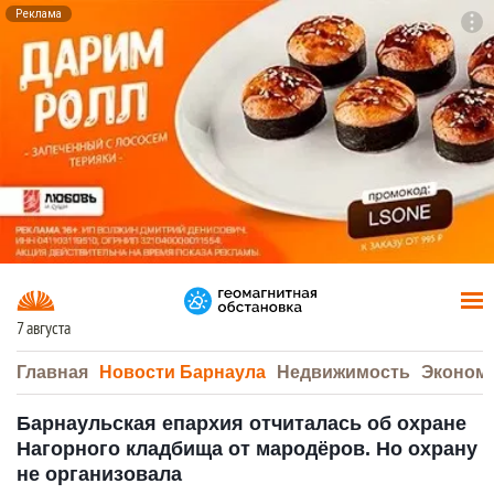
Реклама
To
F7
7 августа
Главная
Новости Барнаула
Недвижимость
Эконом
Барнаульская епархия отчиталась об охране
Нагорного кладбища от мародёров. Но охрану
не организовала