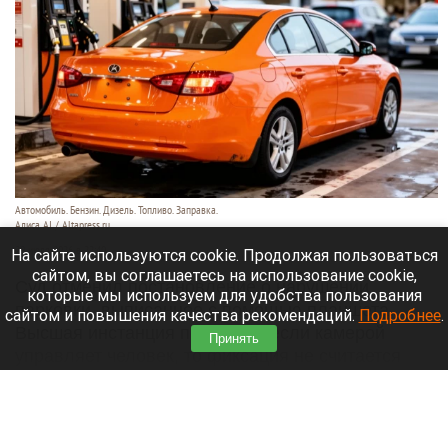
Автомобиль. Бензин. Дизель. Топливо. Заправка.
Алиса AI / Altapress.ru
29 июля 2026 в 22:40
На сайте используются cookie. Продолжая пользоваться
сайтом, вы соглашаетесь на использование cookie,
Суд отменил постановление о нарушении
которые мы используем для удобства пользования
парковки, выписанное с помощью планшета.
сайтом и повышения качества рекомендаций.
Подробнее
.
Высшая инстанция пояснила: если камерой
Принять
управляет человек, то фиксация не считается
автоматической.
Читать полностью