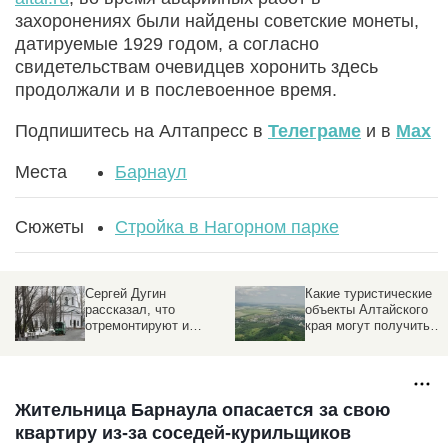
захоронениях были найдены советские монеты,
датируемые 1929 годом, а согласно
свидетельствам очевидцев хоронить здесь
продолжали и в послевоенное время.
Подпишитесь на Алтапресс в
Телеграме
и в
Max
Места
Барнаул
Сюжеты
Стройка в Нагорном парке
Сергей Дугин
Какие туристические
рассказал, что
объекты Алтайского
отремонтируют и
края могут получить
изменят в Нагорном
федеральные деньги
парке и на набережной
Оби
Жительница Барнаула опасается за свою
квартиру из-за соседей-курильщиков