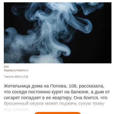
Дым.
Шедеврум/Altapress.ru
7 августа 2026 в 12:20
Жительница дома на Попова, 108, рассказала,
что соседи постоянно курят на балконе, а дым от
сигарет попадает в ее квартиру. Она боится, что
брошенный окурок может поджечь сухую траву
под окнами.