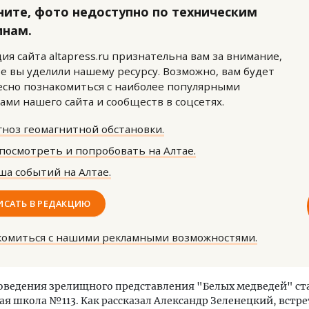
ните, фото недоступно по техническим
инам.
ия сайта altapress.ru признательна вам за внимание,
е вы уделили нашему ресурсу. Возможно, вам будет
сно познакомиться с наиболее популярными
ами нашего сайта и сообществ в соцсетях.
ость архитектурных идей.
Архитектурный код начин
ноз геомагнитной обстановки.
еральный директор компании
земли. Мощение крупно
 — об эстетике городов,
плитами становится нов
посмотреть и попробовать на Алтае.
дах в фасадах и развитии рынка
стандартом благоустрой
а событий на Алтае.
ОИТЕЛЬСТВО
СТРОИТЕЛЬСТВО
ИСАТЬ В РЕДАКЦИЮ
комиться с нашими рекламными возможностями.
оведения зрелищного представления "Белых медведей" ст
ая школа №113. Как рассказал Александр Зеленецкий, встр