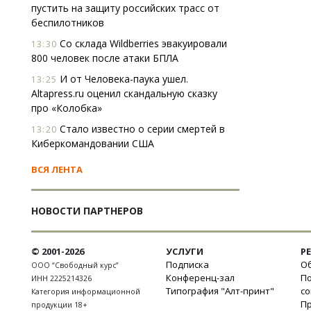
пустить на защиту российских трасс от
беспилотников
Со склада Wildberries эвакуировали
13:30
800 человек после атаки БПЛА
И от Человека-паука ушел.
13:25
Altapress.ru оценил скандальную сказку
про «Колобка»
Стало известно о серии смертей в
13:20
Киберкомандовании США
ВСЯ ЛЕНТА
НОВОСТИ ПАРТНЕРОВ
© 2001-2026
УСЛУГИ
Р
Подписка
Об
ООО “Свободный курс”
Конференц-зал
П
ИНН 2225214326
Типография "Алт-принт"
с
Категория информационной
П
продукции 18+