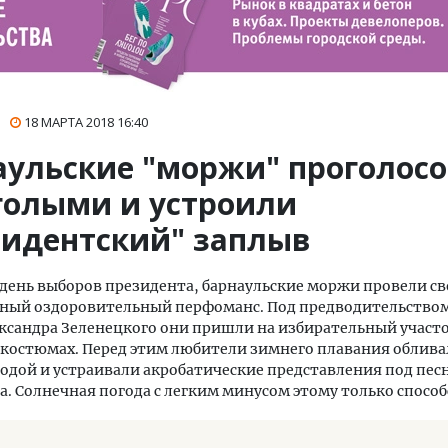
18 МАРТА 2018
16:40
аульские "моржи" проголос
голыми и устроили
зидентский" заплыв
в день выборов президента, барнаульские моржи провели с
ный оздоровительный перфоманс. Под предводительством
ксандра Зеленецкого они пришли на избирательный участо
костюмах. Перед этим любители зимнего плавания облива
одой и устраивали акробатические представления под пес
. Солнечная погода с легким минусом этому только способ