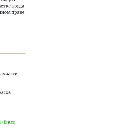
астке тогда
нном праве
Камчатки
часов
l+Enter