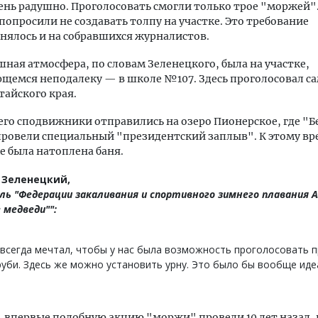
чень радушно. Проголосовать смогли только трое "моржей".
попросили не создавать толпу на участке. Это требование
нялось и на собравшихся журналистов.
шная атмосфера, по словам Зеленецкого, была на участке,
щемся неподалеку — в школе №107. Здесь проголосовал с
айского края.
 его сподвижники отправились на озеро Пионерское, где "
ровели специальный "президентский заплыв". К этому вр
 была натоплена баня.
 Зеленецкий,
ль "Федерации закаливания и спортивного зимнего плавания 
 медведи"":
всегда мечтал, чтобы у нас была возможность проголосовать п
уби. Здесь же можно установить урну. Это было бы вообще иде
впервые подобную акцию "моржи" провели 10 лет назад, 