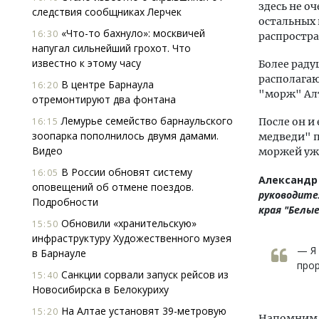
здесь не о
следствия сообщниках Лерчек
остальных 
«Что-то бахнуло»: москвичей
16:30
распростра
напугал сильнейший грохот. Что
известно к этому часу
Более раду
располагаю
В центре Барнаула
16:20
"морж" Алт
отремонтируют два фонтана
Лемурье семейство барнаульского
16:15
После он и
зоопарка пополнилось двумя дамами.
медведи" п
Видео
моржей уже
В России обновят систему
16:05
Александр
оповещений об отмене поездов.
руководите
Подробности
края "Белые
Обновили «хранительскую»
15:50
инфраструктуру Художественного музея
— Я 
в Барнауле
прор
Санкции сорвали запуск рейсов из
15:40
Новосибирска в Белокуриху
На Алтае установят 39-метровую
15:20
Напомним, 