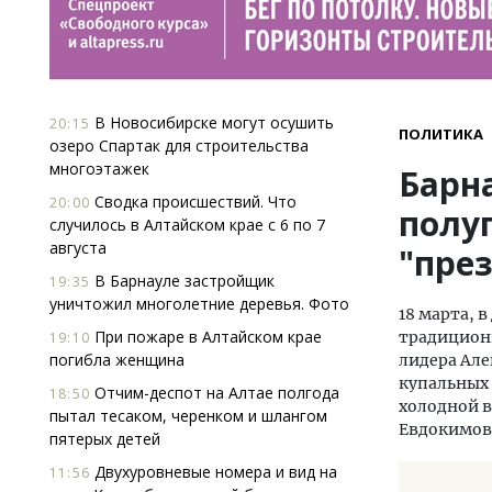
В Новосибирске могут осушить
20:15
ПОЛИТИКА
озеро Спартак для строительства
многоэтажек
Барн
Сводка происшествий. Что
20:00
полу
случилось в Алтайском крае с 6 по 7
августа
"пре
В Барнауле застройщик
19:35
уничтожил многолетние деревья. Фото
18 марта, 
При пожаре в Алтайском крае
традицион
19:10
погибла женщина
лидера Але
купальных 
Отчим-деспот на Алтае полгода
18:50
холодной в
пытал тесаком, черенком и шлангом
Евдокимова
пятерых детей
Двухуровневые номера и вид на
11:56