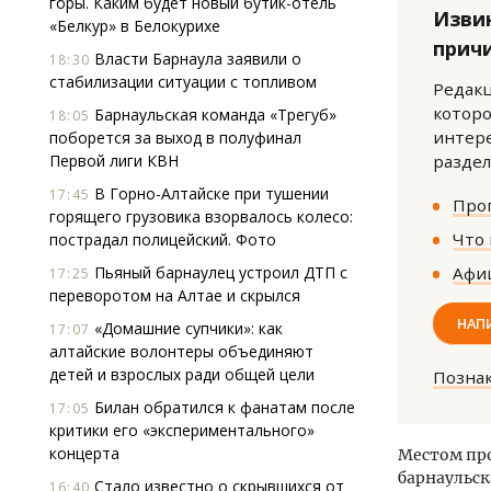
горы. Каким будет новый бутик-отель
Изви
«Белкур» в Белокурихе
прич
Власти Барнаула заявили о
18:30
стабилизации ситуации с топливом
Редакц
которо
Барнаульская команда «Трегуб»
18:05
интере
поборется за выход в полуфинал
Первой лиги КВН
раздел
Смел
В Горно-Алтайске при тушении
17:45
Прог
Ген
горящего грузовика взорвалось колесо:
ЗИАС
Что 
пострадал полицейский. Фото
трен
Пьяный барнаулец устроил ДТП с
Афиш
17:25
СТР
переворотом на Алтае и скрылся
НАП
«Домашние супчики»: как
17:07
алтайские волонтеры объединяют
детей и взрослых ради общей цели
Позна
Билан обратился к фанатам после
17:05
критики его «экспериментального»
концерта
Местом пр
барнаульск
Стало известно о скрывшихся от
16:40