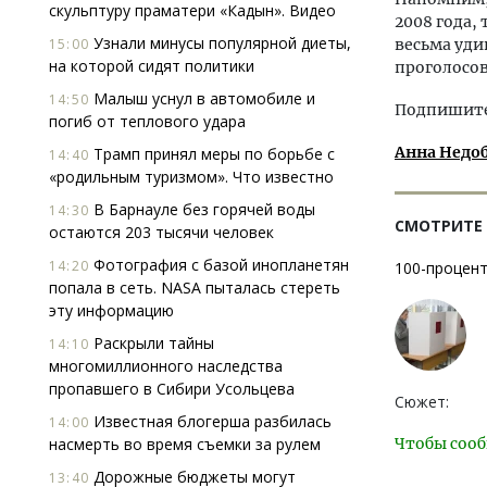
скульптуру праматери «Кадын». Видео
2008 года,
Узнали минусы популярной диеты,
15:00
весьма уди
на которой сидят политики
проголосов
Малыш уснул в автомобиле и
14:50
Подпишитес
погиб от теплового удара
Анна Недо
Трамп принял меры по борьбе с
14:40
«родильным туризмом». Что известно
В Барнауле без горячей воды
14:30
СМОТРИТЕ
остаются 203 тысячи человек
Фотография с базой инопланетян
14:20
100-процент
попала в сеть. NASA пыталась стереть
эту информацию
Раскрыли тайны
14:10
многомиллионного наследства
пропавшего в Сибири Усольцева
Сюжет:
Известная блогерша разбилась
14:00
насмерть во время съемки за рулем
Чтобы сооб
Дорожные бюджеты могут
13:40