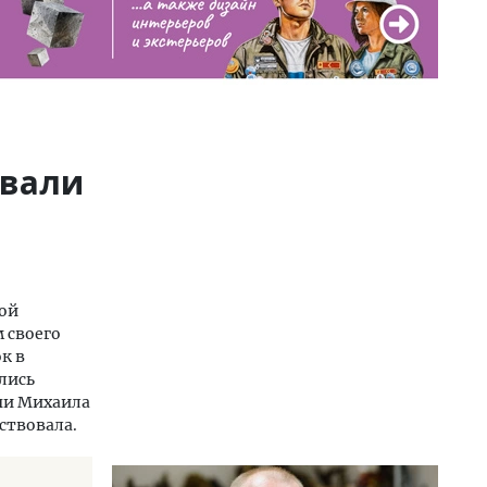
овали
вой
 своего
к в
лись
ни Михаила
ствовала.