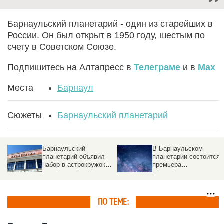
Барнаульский планетарий - один из старейших в
России. Он был открыт в 1950 году, шестым по
счету в Советском Союзе.
Подпишитесь на Алтапресс в
Телеграме
и в
Max
Места
Барнаул
Сюжеты
Барнаульский планетарий
Барнаульский
В Барнаульском
планетарий объявил
планетарии состоится
набор в астрокружок
премьера
для школьников
полнокупольного
фильма в 3D формате
ПО ТЕМЕ: