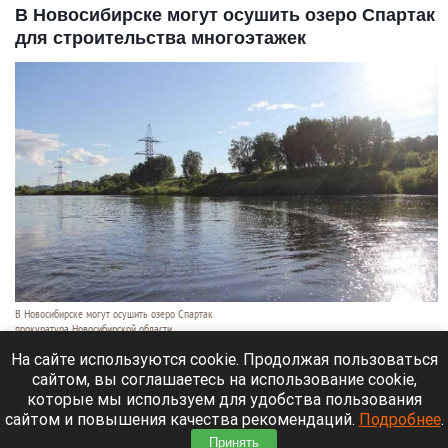
В Новосибирске могут осушить озеро Спартак
для строительства многоэтажек
В Новосибирске могут осушить озеро Спартак
прокуратура Новосибирской области
7 августа 2026 в 20:15
На сайте используются cookie. Продолжая пользоваться
сайтом, вы соглашаетесь на использование cookie,
Жители микрорайонов Родники и Снегири
которые мы используем для удобства пользования
обеспокоены планами возможной ликвидации
сайтом и повышения качества рекомендаций.
Подробнее
.
озера Спартак.
Принять