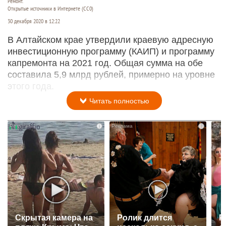
Ремонт.
Открытые источники в Интернете (СС0)
30 декабря 2020 в 12:22
В Алтайском крае утвердили краевую адресную
инвестиционную программу (КАИП) и программу
капремонта на 2021 год. Общая сумма на обе
составила 5,9 млрд рублей, примерно на уровне
этого года.
Читать полностью
i
i
Скрытая камера на
Ролик длится
Р