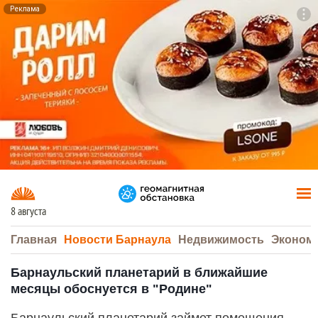
Реклама
To
F7
8 августа
Главная
Новости Барнаула
Недвижимость
Эконом
Барнаульский планетарий в ближайшие
месяцы обоснуется в "Родине"
Барнаульский планетарий займет помещения