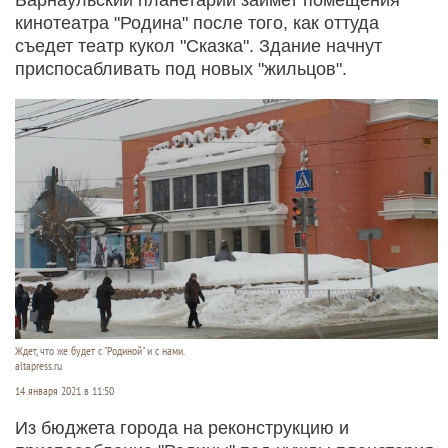
кинотеатра "Родина" после того, как оттуда
съедет театр кукол "Сказка". Здание начнут
приспосабливать под новых "жильцов".
Ждет, что же будет с "Родиной" и с нами.
altapress.ru
14 января 2021 в 11:50
Из бюджета города на реконструкцию и