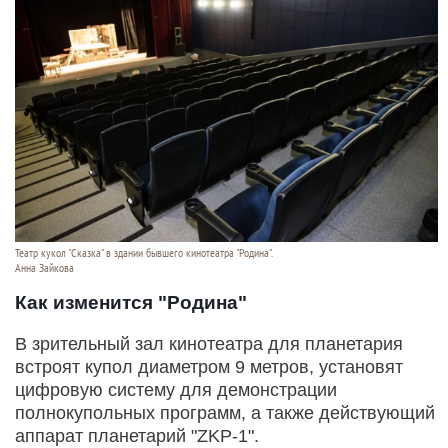
Театр кукол "Сказка" в здании бывшего кинотеатра "Родина".
Анна Зайкова
Как изменится "Родина"
В зрительный зал кинотеатра для планетария
встроят купол диаметром 9 метров, установят
цифровую систему для демонстрации
полнокупольных программ, а также действующий
аппарат планетарий "ZKP-1".