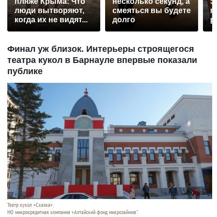
пляже Крыма: Что
несколько секунд, а
э
люди вытворяют,
смеяться вы будете
п
когда их не видят...
долго
р
Финал уж близок. Интерьеры строящегося
театра кукол в Барнауле впервые показали
публике
Театр кукол «Сказка».
НО микрокредитная компания «Алтайский фонд микрозаймов".