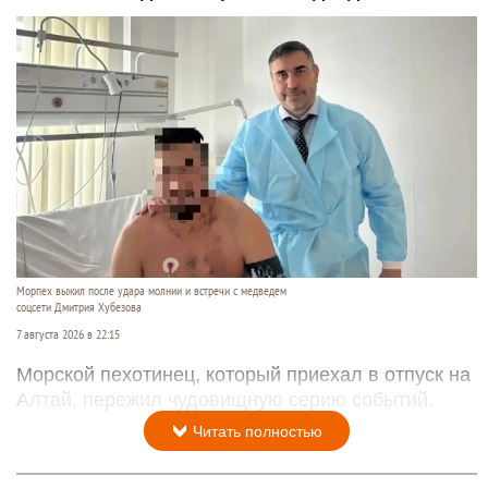
Морпех выжил после удара молнии и встречи с медведем
соцсети Дмитрия Хубезова
7 августа 2026 в 22:15
Морской пехотинец, который приехал в отпуск на
Алтай, пережил чудовищную серию событий.
Читать полностью