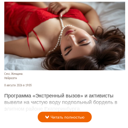
В больнице аргентинского Росарио на 69-м году
жизни умер Хорхе Месси — отец восьмикратного
обладателя «Золотого мяча» Лионеля Месси. Он
долго боролся с тяжелой болезнью.
Читать полностью
В элитном квартале российского города
накрыли притон-лабиринт