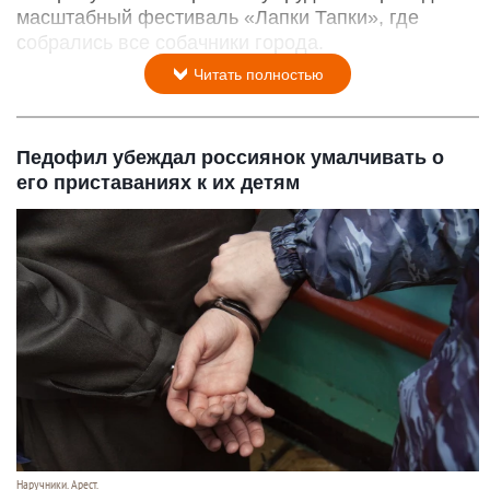
Парад корги на фестивале «Лапки Тапки» в Барнауле.
Лариса Васильева
8 августа 2026 в 15:35
В барнаульском парке «Изумрудный» проходит
масштабный фестиваль «Лапки Тапки», где
собрались все собачники города.
Читать полностью
Педофил убеждал россиянок умалчивать о
его приставаниях к их детям