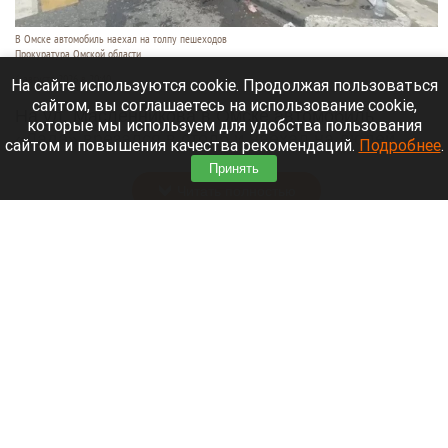
В Омске автомобиль наехал на толпу пешеходов
Прокуратура Омской области
6 августа 2026 в 20:40
На сайте используются cookie. Продолжая пользоваться
сайтом, вы соглашаетесь на использование cookie,
На ул. Масленникова в Омске автомобиль
которые мы используем для удобства пользования
«Лада» врезался в столб и наехал на людей,
сайтом и повышения качества рекомендаций.
Подробнее
.
стоявших у пешеходного перехода.
Принять
Читать полностью
Массовый сбой в Рунете: десятки регионов
остались без интернета и мобильной связи