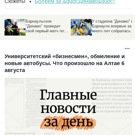
Сюжеты
Болеем за &quot;Динамо&quot;!
Барнаульское
У стадиона “Динамо” в
"Динамо" проведет
Барнауле впервые за
свой первый матч под
много лет собралась
руководством нового
очередь из
тренера
болельщиков
Университетский «бизнесмен», обмеление и
новые автобусы. Что произошло на Алтае 6
августа