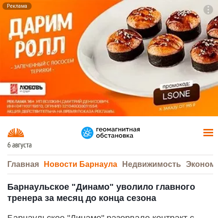
Реклама
To
F7
6 августа
Главная
Новости Барнаула
Недвижимость
Эконом
Барнаульское "Динамо" уволило главного
тренера за месяц до конца сезона
Барнаульское "Динамо" разорвало контракт с