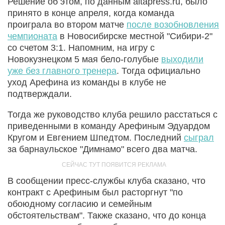
Решение об этом, по данным altapress.ru, было
принято в конце апреля, когда команда
проиграла во втором матче
после возобновления
чемпионата
в Новосибирске местной "Сибири-2"
со счетом 3:1. Напомним, на игру с
Новокузнецком 5 мая бело-голубые
выходили
уже без главного тренера
. Тогда официально
уход Арефина из команды в клубе не
подтверждали.
Тогда же руководство клуба решило расстаться с
приведенными в команду Арефиным Эдуардом
Кругом и Евгением Шпедтом. Последний
сыграл
за барнаульское "Димнамо" всего два матча.
В сообщении пресс-службы клуба сказано, что
контракт с Арефиным был расторгнут "по
обоюдному согласию и семейным
обстоятельствам". Также сказано, что до конца