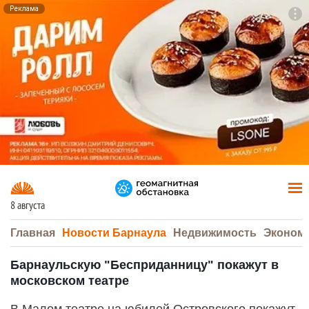
Реклама
To
F7
8 августа
Главная
Новости Барнаула
Недвижимость
Эконом
Барнаульскую "Бесприданницу" покажут в
московском театре
В Малом театре на юбилей Островского покажут