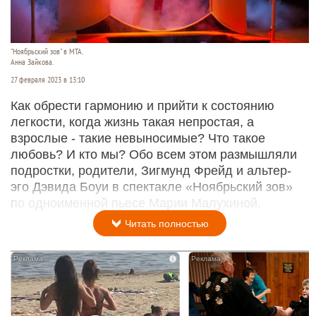
"Ноябрьский зов" в МТА.
Анна Зайкова.
27 февраля 2023 в 13:10
Как обрести гармонию и прийти к состоянию
легкости, когда жизнь такая непростая, а
взрослые - такие невыносимые? Что такое
любовь? И кто мы? Обо всем этом размышляли
подростки, родители, Зигмунд Фрейд и альтер-
эго Дэвида Боуи в спектакле «Ноябрьский зов»
по одноименной пьесе Марии Малухиной.
Читать полностью
i