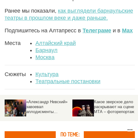
Ранее мы показали,
как выглядели барнаульские
театры в прошлом веке и даже раньше.
Подпишитесь на Алтапресс в
Телеграме
и в
Max
Места
Алтайский край
Барнаул
Москва
Сюжеты
Культура
Театральные постановки
«Александр Невский»
Какое зверское дело
у
завоевал
раскрывают на сцене
аплодисменты
МТА – фоторепортаж
барнаульцев – фото
altapress.ru
ПО ТЕМЕ: