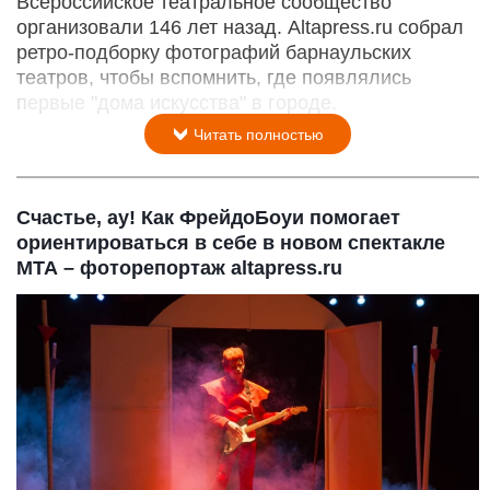
Всероссийское театральное сообщество
организовали 146 лет назад. Altapress.ru собрал
ретро-подборку фотографий барнаульских
театров, чтобы вспомнить, где появлялись
первые "дома искусства" в городе.
Читать полностью
Счастье, ау! Как ФрейдоБоуи помогает
ориентироваться в себе в новом спектакле
МТА – фоторепортаж altapress.ru