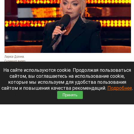
Лариса Долина.
Скриншот видео
8 августа 2026 в 15:05
На сайте используются cookie. Продолжая пользоваться
сайтом, вы соглашаетесь на использование cookie,
Народный артист России Игорь Бутман
которые мы используем для удобства пользования
признался, что видит во главе вокального
сайтом и повышения качества рекомендаций.
Подробнее
.
факультета первого российского джазового вуза
Принять
именно Ларису Долину. Он планирует лично
предложить эту должность своей коллеге.
Читать полностью