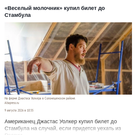
«Веселый молочник» купил билет до
Стамбула
На ферме Джастаса Уолкера в Солонешенском районе.
Altapress.ru
9 августа 2026 в 10:35
Американец Джастас Уолкер купил билет до
Стамбула на случай, если придется уехать из