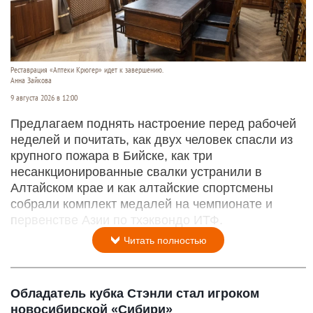
Реставрация «Аптеки Крюгер» идет к завершению.
Анна Зайкова
9 августа 2026 в 12:00
Предлагаем поднять настроение перед рабочей
неделей и почитать, как двух человек спасли из
крупного пожара в Бийске, как три
несанкционированные свалки устранили в
Алтайском крае и как алтайские спортсмены
собрали комплект медалей на чемпионате и
первенстве Азии по тхэквондо ИТФ.
Читать полностью
Обладатель кубка Стэнли стал игроком
новосибирской «Сибири»