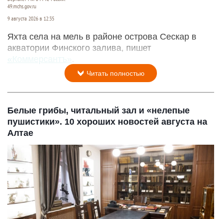
49.mchs.gov.ru
9 августа 2026 в 12:35
Яхта села на мель в районе острова Сескар в
акватории Финского залива, пишет
«Коммерсантъ»
.
Читать полностью
Белые грибы, читальный зал и «нелепые
пушистики». 10 хороших новостей августа на
Алтае