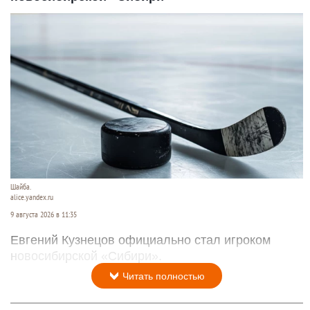
Шайба.
alice.yandex.ru
9 августа 2026 в 11:35
Евгений Кузнецов официально стал игроком
новосибирской «Сибири».
Читать полностью