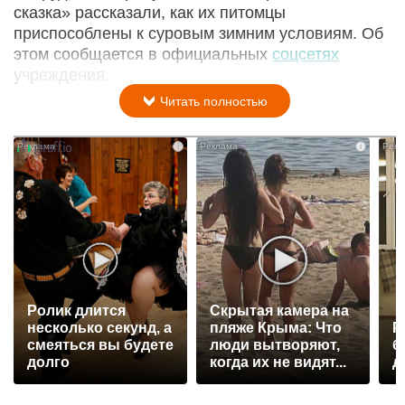
сказка» рассказали, как их питомцы
приспособлены к суровым зимним условиям. Об
этом сообщается в официальных
соцсетях
учреждения.
Читать полностью
i
i
Ролик длится
Скрытая камера на
несколько секунд, а
пляже Крыма: Что
Р
смеяться вы будете
люди вытворяют,
б
долго
когда их не видят...
д