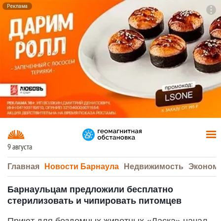
Реклама
To
F7
9 августа
Главная
Новости Барнаула
Недвижимость
Эконом
Барнаульцам предложили бесплатно
стерилизовать и чипировать питомцев
Приют для бездомных животных «Ласка» начал