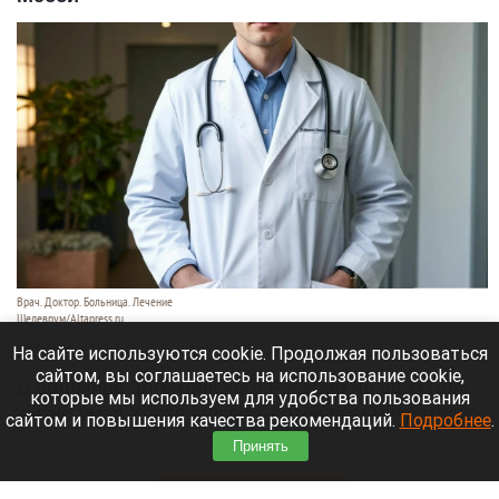
Врач. Доктор. Больница. Лечение
Шедеврум/Altapress.ru
8 августа 2026 в 19:35
На сайте используются cookie. Продолжая пользоваться
сайтом, вы соглашаетесь на использование cookie,
В больнице аргентинского Росарио на 69-м году
которые мы используем для удобства пользования
жизни умер Хорхе Месси — отец восьмикратного
сайтом и повышения качества рекомендаций.
Подробнее
.
обладателя «Золотого мяча» Лионеля Месси. Он
Принять
долго боролся с тяжелой болезнью.
Читать полностью