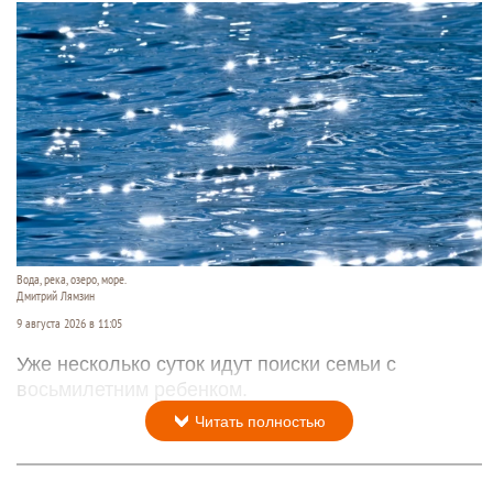
Вода, река, озеро, море.
Дмитрий Лямзин
9 августа 2026 в 11:05
Уже несколько суток идут поиски семьи с
восьмилетним ребенком.
Читать полностью