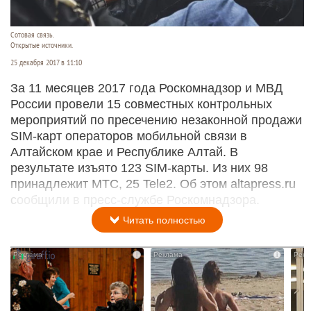
Сотовая связь.
Открытые источники.
25 декабря 2017 в 11:10
За 11 месяцев 2017 года Роскомнадзор и МВД
России провели 15 совместных контрольных
мероприятий по пресечению незаконной продажи
SIM-карт операторов мобильной связи в
Алтайском крае и Республике Алтай. В
результате изъято 123 SIM-карты. Из них 98
принадлежит МТС, 25 Tele2. Об этом altapress.ru
сообщили в пресс-службе Роскомнадзора.
Читать полностью
i
i