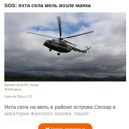
SOS: яхта села мель возле маяка
Вертолет Ми-8 МЧС России.
49.mchs.gov.ru
9 августа 2026 в 12:35
Яхта села на мель в районе острова Сескар в
акватории Финского залива, пишет
«Коммерсантъ»
.
Читать полностью