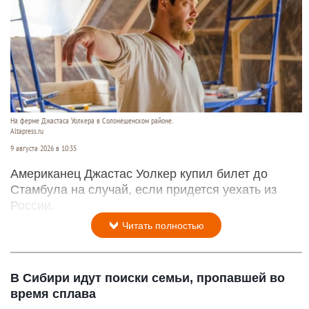
На ферме Джастаса Уолкера в Солонешенском районе.
Altapress.ru
9 августа 2026 в 10:35
Американец Джастас Уолкер купил билет до
Стамбула на случай, если придется уехать из
России.
Читать полностью
В Сибири идут поиски семьи, пропавшей во
время сплава