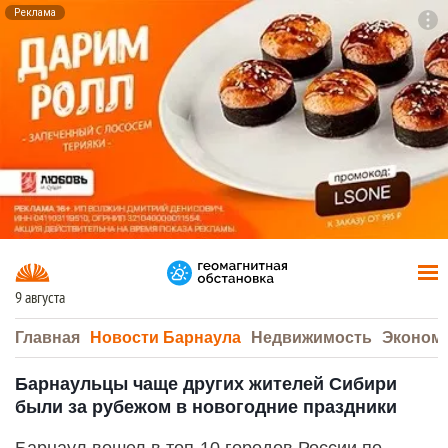
Реклама
To
F7
9 августа
Главная
Новости Барнаула
Недвижимость
Эконом
Барнаульцы чаще других жителей Сибири
были за рубежом в новогодние праздники
Барнаул вошел в топ-10 городов России по