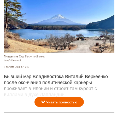
Путешествие Хидэ Масуи по Японии.
t.me/hidemasui
9 августа 2026 в 13:40
Бывший мэр Владивостока Виталий Веркеенко
после окончания политической карьеры
проживает в Японии и строит там курорт с
виллами в духе Лапландии.
Читать полностью