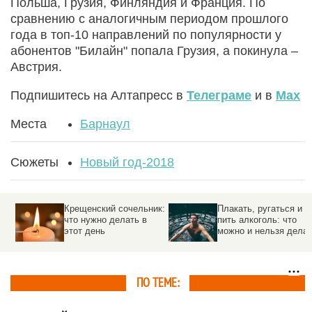
Польша, Грузия, Финляндия и Франция. По
сравнению с аналогичным периодом прошлого
года в топ-10 направлений по популярности у
абонентов "Билайн" попала Грузия, а покинула –
Австрия.
Подпишитесь на Алтапресс в
Телеграме
и в
Max
Места
Барнаул
Сюжеты
Новый год-2018
Ученые назвали
Как работаем
лучшее средство от
последнюю
похмелья
неделю-2018 и когда
уходим на выходные
ПО ТЕМЕ: