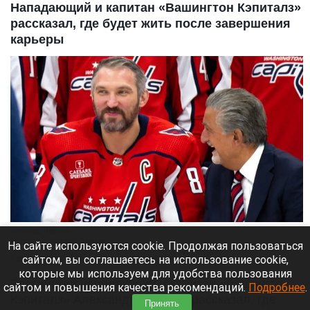
Нападающий и капитан «Вашингтон Кэпиталз»
рассказал, где будет жить после завершения
карьеры
Александр Овечкин.
ВК группа «Александр Овечкин»
На сайте используются cookie. Продолжая пользоваться
сайтом, вы соглашаетесь на использование cookie,
9 августа 2026 в 10:05
которые мы используем для удобства пользования
Российский нападающий и капитан «Вашингтон
сайтом и повышения качества рекомендаций.
Подробнее
.
Кэпиталз» Александр Овечкин рассказал, где
Принять