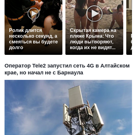
Ролик длится
Скрытая камера на
несколько секунд, а
пляже Крыма: Что
Р
смеяться вы будете
люди вытворяют,
б
долго
когда их не видят...
д
Оператор Tele2 запустил сеть 4G в Алтайском
крае, но начал не с Барнаула