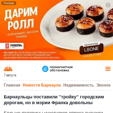
Реклама
To
F7
7 августа
Главная
Новости Барнаула
Недвижимость
Эконом
Барнаульцы поставили "тройку" городским
дорогам, но в мэрии Франка довольны
Больше половины участников опроса оценили