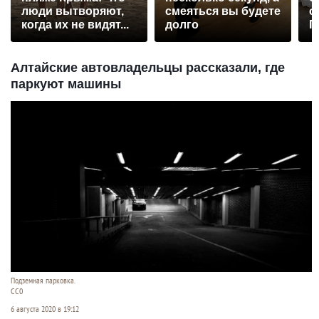
люди вытворяют,
смеяться вы будете
с
когда их не видят...
долго
П
р
Алтайские автовладельцы рассказали, где
паркуют машины
Подземная парковка.
СС0
6 августа 2020 в 19:12