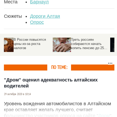
Места
Барнаул
Сюжеты
Дороги Алтая
Опрос
Треть россиян
В РПЦ назвали веру в
собираются начать
инопланетян «формой
копить пенсию до 25
мракобесия»
лет
ПО ТЕМЕ:
"Дром" оценил адекватность алтайских
водителей
29 октября 2020 в 10:14
Уровень вождения автомобилистов в Алтайском
крае оставляет желать лучшего, считает
большинство участников опроса на сайте "
Дром
".