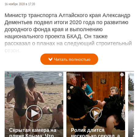
16 ноября 2020 в 17:20
Министр транспорта Алтайского края Александр
Дементьев подвел итоги 2020 года по развитию
дородного фонда края и выполнению
национального проекта БКАД. Он также
рассказал о планах на следующий строительный
сезон.
Читать полностью
i
i
Скрытая камера на
Ролик длится
Э
пляже Крыма: Что
несколько секунд, а
о