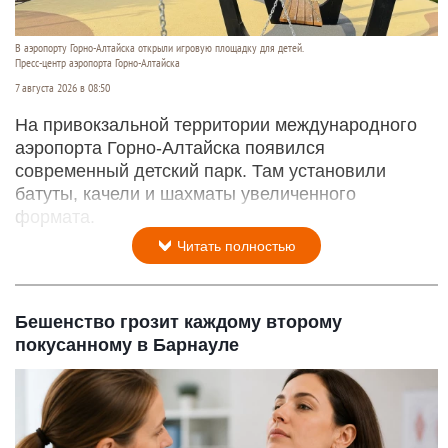
В аэропорту Горно-Алтайска открыли игровую площадку для детей.
Пресс-центр аэропорта Горно-Алтайска
7 августа 2026 в 08:50
На привокзальной территории международного
аэропорта Горно-Алтайска появился
современный детский парк. Там установили
батуты, качели и шахматы увеличенного
формата.
Читать полностью
Бешенство грозит каждому второму
покусанному в Барнауле