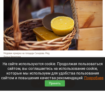
Медовая ярмарка на площади Сахарова. Мед
Дарья Беркетова
3 августа 2026 в 10:50
На сайте используются cookie. Продолжая пользоваться
сайтом, вы соглашаетесь на использование cookie,
С 3 по 31 августа на площади Сахарова в
которые мы используем для удобства пользования
Барнауле будет работать ярмарка меда.
сайтом и повышения качества рекомендаций.
Подробнее
.
Читать полностью
Принять
О погоде в августе в Сибири рассказали