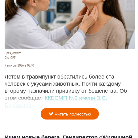
Врач, осмотр
ChatGPT
7 августа 2026 в 08:40
Летом в травмпункт обратились более ста
человек с укусами животных. Почти каждому
второму назначили прививку от бешенства. Об
этом сообщает
ККБСМП №2 имени З.С.
Баркагана.
Читать полностью
Ищем новые берега. Гендиректор «Жилищной