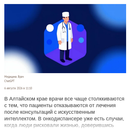
altapress.ru
6 августа 2026 в 11:30
В России впервые с мая зафиксировали
недельную дефляцию. Индекс потребительских
цен составил 99,98%.Об этом
сообщает
Росстат.
Читать полностью
Нейросеть отговаривает пациентов на Алтае
от лечения