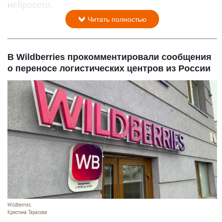
Медицина. Врач
ChatGPT
6 августа 2026 в 11:10
В Алтайском крае врачи все чаще столккиваются
с тем, что пациенты отказываются от лечения
после консультаций с искусственным
интеллектом. В онкодиспансере уже есть случаи,
когда люди рисковали жизнью, доверившись
нейросети.
Читать полностью
В Wildberries прокомментировали сообщения
о переносе логистических центров из России