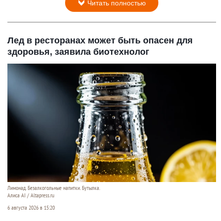
Фастфуд. Вредная еда.
Altapress.ru/Шедеврум.
6 августа 2026 в 15:40
В бургерах семи торговых марок обнаружили
превышение микробиологических норм. В пяти из
них нашли бактерии группы кишечных палочек.
Читать полностью
Лед в ресторанах может быть опасен для
здоровья, заявила биотехнолог