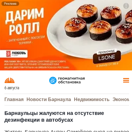
Реклама
To
F7
6 августа
Главная
Новости Барнаула
Недвижимость
Эконом
Барнаульцы жалуются на отсутствие
дезинфекции в автобусах
Житель Барнаула Антон Самойлов снял на видео