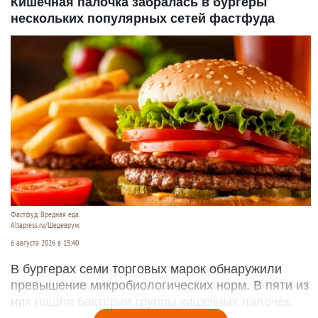
Алексей Охорзин.
Фото предоставлено пресс-службой ВТБ.
6 августа 2026 в 15:47
По оценкам ВТБ, за семь месяцев 2026 года
продажи ипотеки в России достигли 2,6* трлн
рублей — на 38% больше, чем годом ранее.
Читать полностью
Кишечная палочка забралась в бургеры
нескольких популярных сетей фастфуда