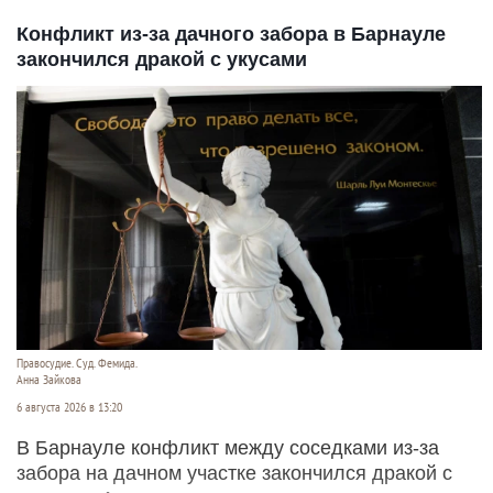
Флаг Китая.
CC0
6 августа 2026 в 12:30
Накануне Китай ужесточил контроль за экспортом
в США товаров двойного назначения, связанных
с беспилотными летательными аппаратами
(БПЛА).
Читать полностью
Конфликт из-за дачного забора в Барнауле
закончился дракой с укусами