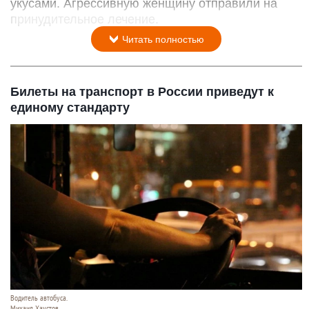
Правосудие. Суд. Фемида.
Анна Зайкова
6 августа 2026 в 13:20
В Барнауле конфликт между соседками из-за
забора на дачном участке закончился дракой с
укусами. Агрессивную женщину отправили на
принудительное лечение.
Читать полностью
Билеты на транспорт в России приведут к
единому стандарту